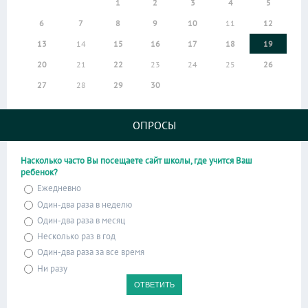
1
2
3
4
5
6
7
8
9
10
11
12
13
14
15
16
17
18
19
20
21
22
23
24
25
26
27
28
29
30
ОПРОСЫ
Насколько часто Вы посещаете сайт школы, где учится Ваш
ребенок?
Ежедневно
Один-два раза в неделю
Один-два раза в месяц
Несколько раз в год
Один-два раза за все время
Ни разу