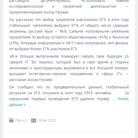
рассуждать, аргументировать, использовать навыки
исследовательской и проектной деятельности», —
прокомментировал Анзор Музаев.
Он рассказал, что выбор предметов участниками ЕГЭ в этом году
стабильный: математику выбрало 97% от общего числа сдающих
экзамены, русский язык — 96%. Самыми популярными учебными
предметами по выбору остаются обществознание (45%) и биология
(19%). Впервые информатика и ИКТ стала популярнее, чем физика,
ее выбрали более 17% участников ЕГЭ.
«Все больше выпускников планирует связать свое будущее со
сферой IT. Тот перекос, который был в свое время в сторону
экономики и юриспруденции, выровнялся и все больший интерес
вызывает естественно-научное направление и сфера IT», —
рассказал Анзор Музаев.
Он сообщил, что по предварительным данным, стобалльный
результат на ЕГЭ получили в этом году 5953 человека. За
нарушение порядка проведения ЕГЭ удалено порядк
...
Читать
дальше »
ГИА-11
29.06.2022