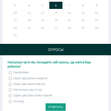
3
4
5
6
7
8
9
10
11
12
13
14
15
16
17
18
19
20
21
22
23
24
25
26
27
28
29
30
31
ОПРОСЫ
Насколько часто Вы посещаете сайт школы, где учится Ваш
ребенок?
Ежедневно
Один-два раза в неделю
Один-два раза в месяц
Несколько раз в год
Один-два раза за все время
Ни разу