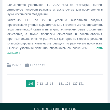
Большинство участников ЕГЭ 2022 года по географии, химии,
литературе получили результаты, достаточные для поступления в
вузы Российской Федерации.
Участники ЕГЭ по химии успешно выполнили задания,
проверяющие умения характеризовать строение атома, определять
виды химической связи и типы кристаллических решеток, степени
окисления, а также процессы окисления и восстановления,
прогнозировать влияние различных факторов на скорость реакции,
классифицировать химические реакции по различным признакам.
Многие участники успешно справились со сложными
...
Читать
дальше »
ГИА-11
11.06.2022
1-6
7-12
13-18
...
121-126
127-131
ГОД ДОШКОЛЬНОГО ОБ