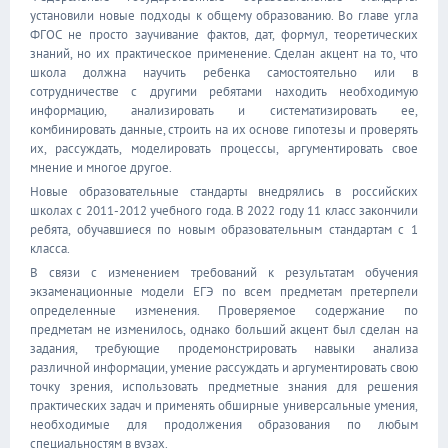
установили новые подходы к общему образованию. Во главе угла
ФГОС не просто заучивание фактов, дат, формул, теоретических
знаний, но их практическое применение. Сделан акцент на то, что
школа должна научить ребенка самостоятельно или в
сотрудничестве с другими ребятами находить необходимую
информацию, анализировать и систематизировать ее,
комбинировать данные, строить на их основе гипотезы и проверять
их, рассуждать, моделировать процессы, аргументировать свое
мнение и многое другое.
Новые образовательные стандарты внедрялись в российских
школах с 2011-2012 учебного года. В 2022 году 11 класс закончили
ребята, обучавшиеся по новым образовательным стандартам с 1
класса.
В связи с изменением требований к результатам обучения
экзаменационные модели ЕГЭ по всем предметам претерпели
определенные изменения. Проверяемое содержание по
предметам не изменилось, однако больший акцент был сделан на
задания, требующие продемонстрировать навыки анализа
различной информации, умение рассуждать и аргументировать свою
точку зрения, использовать предметные знания для решения
практических задач и применять обширные универсальные умения,
необходимые для продолжения образования по любым
специальностям в вузах.