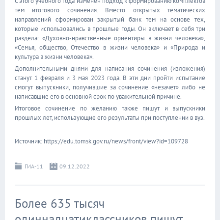
С этого учебного года изменен подход к формированию комплектов
тем итогового сочинения. Вместо открытых тематических
направлений сформирован закрытый банк тем на основе тех,
которые использовались в прошлые годы. Он включает в себя три
раздела: «Духовно-нравственные ориентиры в жизни человека»,
«Семья, общество, Отечество в жизни человека» и «Природа и
культура в жизни человека».
Дополнительными днями для написания сочинения (изложения)
станут 1 февраля и 3 мая 2023 года. В эти дни пройти испытание
смогут выпускники, получившие за сочинение «незачет» либо не
написавшие его в основной срок по уважительной причине.
Итоговое сочинение по желанию также пишут и выпускники
прошлых лет, использующие его результаты при поступлении в вуз.
Источник: https://edu.tomsk.gov.ru/news/front/view?id=109728
ГИА-11
09.12.2022
Более 635 тысяч
одиннадцатиклассников пишут