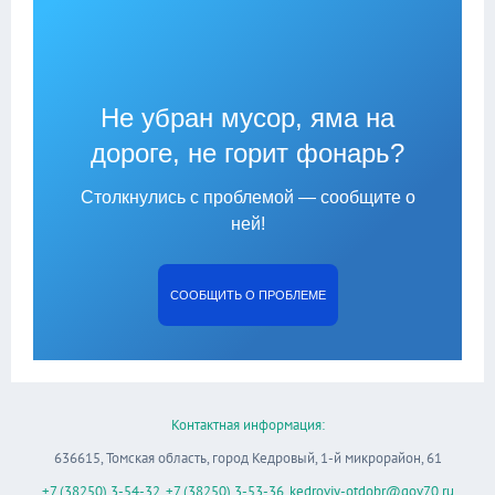
Не убран мусор, яма на
дороге, не горит фонарь?
Столкнулись с проблемой — сообщите о
ней!
СООБЩИТЬ О ПРОБЛЕМЕ
Контактная информация:
636615, Томская область, город Кедровый, 1-й микрорайон, 61
+7 (38250) 3-54-32
,
+7 (38250) 3-53-36
,
kedroviy-otdobr@gov70.ru