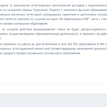
ащите от увольнения аттестованных воспитателей детсадов с педагогическ
шло из-за жалобы Ирины Серегиной. Педагог с неполным высшим образовани
 прошла несколько аттестаций, награждалась грамотами и дипломами, получа
о потом ее уволили со ссылкой на закон "Об образовании в РФ": часть 1 стат
нее профессиональное образование.
по которой действие вышеуказанной статьи не будет распространяться 
циями, осуществляющими образовательную деятельность, ‎и принятых на рабо
".
 принятых на работу до дня вступления в силу ФЗ "Об образовании в РФ" (
ризнанных аттестационной комиссией соответствующими занимаемой должност
ичии среднего профессионального или высшего образования.