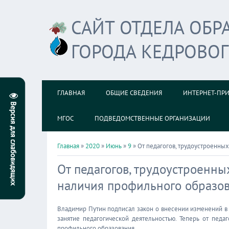
САЙТ ОТДЕЛА ОБ
ГОРОДА КЕДРОВО
ГЛАВНАЯ
ОБЩИЕ СВЕДЕНИЯ
ИНТЕРНЕТ-ПР
МГОС
ПОДВЕДОМСТВЕННЫЕ ОРГАНИЗАЦИИ
Главная
»
2020
»
Июнь
»
9
» От педагогов, трудоустроенных
От педагогов, трудоустроенных
наличия профильного образо
Владимир Путин подписал закон о внесении изменений в ст
занятие педагогической деятельностью. Теперь от пед
профильного образования.