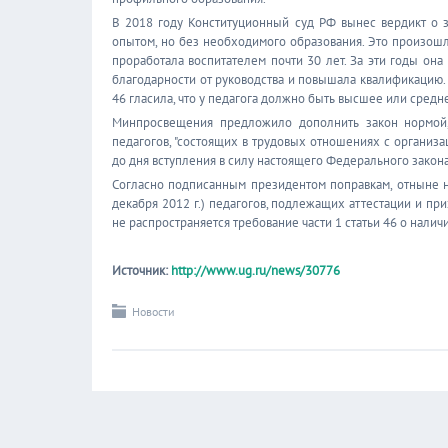
В 2018 году Конституционный суд РФ вынес вердикт о з
опытом, но без необходимого образования. Это произо
проработала воспитателем почти 30 лет. За эти годы она
благодарности от руководства и повышала квалификацию. Н
46 гласила, что у педагога должно быть высшее или сред
Минпросвещения предложило дополнить закон нормой, 
педагогов, "состоящих в трудовых отношениях с организа
до дня вступления в силу настоящего Федерального закона
Согласно подписанным президентом поправкам, отныне на
декабря 2012 г.) педагогов, подлежащих аттестации и п
не распространяется требование части 1 статьи 46 о нал
Источник:
http://www.ug.ru/news/30776
Новости