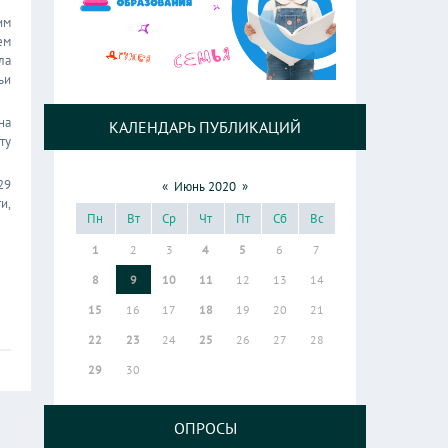
им
ем
ла
ьи
на
КАЛЕНДАРЬ ПУБЛИКАЦИЙ
ту
29
«
Июнь 2020
»
и,
Пн
Вт
Ср
Чт
Пт
Сб
Вс
1
2
3
4
5
6
7
8
9
10
11
12
13
14
15
16
17
18
19
20
21
22
23
24
25
26
27
28
29
30
ОПРОСЫ