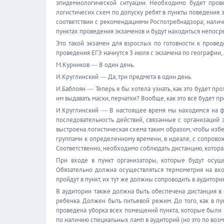
эпидемиологической ситуации. Необходимо будет провер
логистичесих схем по допуску ребят в пункты поведения 
соответствии с рекомендациями Роспотребнадзора; налич
пунктах проведения экзаменов и будут находиться непосре
Это такой экзамен для взрослых по готовности к прове
проведения ЕГЭ начнутся 3 июля с экзамена по географии,
М.Курников ― В один день.
И.Круглинский ― Да, три предмета в один день.
И.Баблоян ― Теперь я бы хотела узнать, как это будет про
им выдавать маски, перчатки? Вообще, как это всё будет п
И.Круглинский ― В настоящее время мы находимся на ф
последовательность действий, связанные с организаций э
выстроена логистическая схема таким образом, чтобы изб
группами к определенному времени, в идеале, с сопров
Соответственно, необходимо соблюдать дистанцию, котор
При входе в пункт организаторы, которые будут осуще
Обязательно должна осуществляться термометрия на вхо
пройдут в пункт, их тут же должны сопроводить в аудитори
В аудитории также должна быть обеспечена дистанция в 
ребенка. Должен быть питьевой режим. До того, как в п
проведена уборка всех помещений пункта, которые были 
по наличию специальных ламп в аудиторий (но это по возм