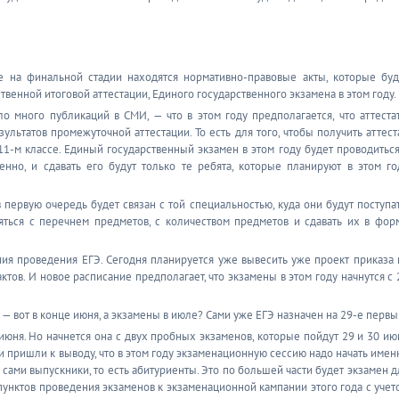
е на финальной стадии находятся нормативно-правовые акты, которые буд
енной итоговой аттестации, Единого государственного экзамена в этом году.
о много публикаций в СМИ, — что в этом году предполагается, что аттеста
ультатов промежуточной аттестации. То есть для того, чтобы получить аттеста
 11-м классе. Единый государственный экзамен в этом году будет проводиться
енно, и сдавать его будут только те ребята, которые планируют в этом го
 первую очередь будет связан с той специальностью, куда они будут поступат
ляться с перечнем предметов, с количеством предметов и сдавать их в фор
ия проведения ЕГЭ. Сегодня планируется уже вывесить уже проект приказа 
тов. И новое расписание предполагает, что экзамены в этом году начнутся с 
 — вот в конце июня, а экзамены в июле? Сами уже ЕГЭ назначен на 29-е первы
юня. Но начнется она с двух пробных экзаменов, которые пойдут 29 и 30 ию
 пришли к выводу, что в этом году экзаменационную сессию надо начать имен
ь сами выпускники, то есть абитуриенты. Это по большей части будет экзамен д
пунктов проведения экзаменов к экзаменационной кампании этого года с учет