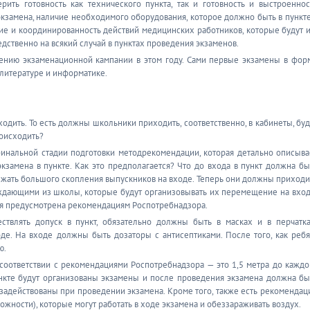
ить готовность как технического пункта, так и готовность и выстроеннос
экзамена, наличие необходимого оборудования, которое должно быть в пункте
ие и координированность действий медицинских работников, которые будут и
дственно на всякий случай в пунктах проведения экзаменов.
дению экзаменационной кампании в этом году. Сами первые экзамены в фор
 литературе и информатике.
ходить. То есть должны школьники приходить, соответственно, в кабинеты, буд
роисходить?
инальной стадии подготовки методрекомендации, которая детально описыва
кзамена в пункте. Как это предполагается? Что до входа в пункт должна бы
ежать большого скопления выпускников на входе. Теперь они должны приходи
ождающими из школы, которые будут организовывать их перемещение на вход
ая предусмотрена рекомендациям Роспотребнадзора.
ствлять допуск в пункт, обязательно должны быть в масках и в перчатка
де. На входе должны быть дозаторы с антисептиками. После того, как ребя
ю.
соответствии с рекомендациями Роспотребнадзора — это 1,5 метра до каждо
ункте будут организованы экзамены и после проведения экзамена должна бы
задействованы при проведении экзамена. Кроме того, также есть рекомендац
ожности), которые могут работать в ходе экзамена и обеззараживать воздух.