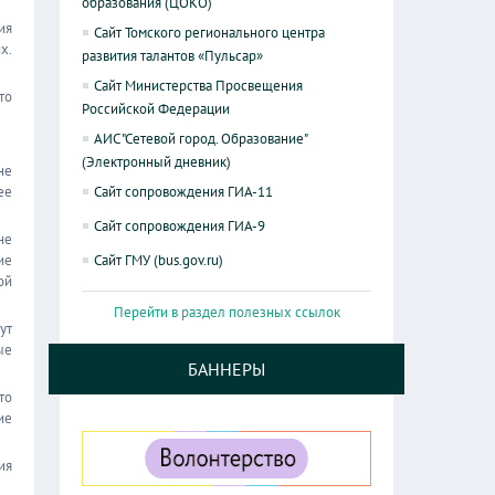
образования (ЦОКО)
ия
Сайт Томского регионального центра
х.
развития талантов «Пульсар»
Сайт Министерства Просвещения
то
Российской Федерации
АИС "Сетевой город. Образование"
(Электронный дневник)
не
ее
Сайт сопровождения ГИА-11
Сайт сопровождения ГИА-9
не
ие
Сайт ГМУ (bus.gov.ru)
ой
Перейти в раздел полезных ссылок
ут
ые
БАННЕРЫ
то
ие
ия