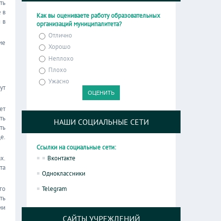
ть
 в
Как вы оцениваете работу образовательных
 в
организаций муниципалитета?
Отлично
ме
Хорошо
Неплохо
Плохо
Ужасно
ут
ет
ть
НАШИ СОЦИАЛЬНЫЕ СЕТИ
ть
е.
Ссылки на социальные сети:
х.
Вконтакте
та
Одноклассники
го
Telegram
ть
ии
САЙТЫ УЧРЕЖДЕНИЙ