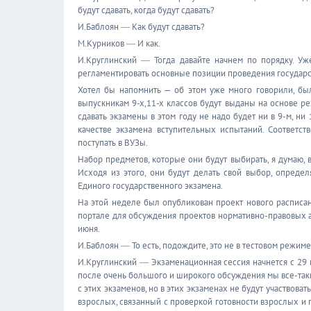
будут сдавать, когда будут сдавать?
И.Баблоян ― Как будут сдавать?
М.Курников ― И как.
И.Круглинский ― Тогда давайте начнем по порядку. Уж
регламентировать основные позиции проведения государств
Хотел бы напомнить — об этом уже много говорили, был
выпускникам 9-х,11-х классов будут выданы на основе рез
сдавать экзамены в этом году не надо будет ни в 9-м, ни
качестве экзамена вступительных испытаний. Соответств
поступать в ВУЗы.
Набор предметов, которые они будут выбирать, я думаю, в
Исходя из этого, они будут делать свой выбор, опреде
Единого государственного экзамена.
На этой неделе был опубликован проект нового расписан
портале для обсуждения проектов нормативно-правовых ак
июня.
И.Баблоян ― То есть, подождите, это не в тестовом режиме
И.Круглинский ― Экзаменационная сессия начнется с 29 и
после очень большого и широкого обсуждения мы все-таки
с этих экзаменов, но в этих экзаменах не будут участвоват
взрослых, связанный с проверкой готовности взрослых и 