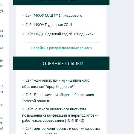
и,
ут
Сайт МКОУ СОШ № 1 г. Кедрового
Сайт МКОУ Пудинская СОШ
ре
Сайт МКДОУ детский сад № 1 "Родничок"
ет
на
ых
Перейти в раздел полезных ссылок
ен
ПОЛЕЗНЫЕ ССЫЛКИ
то
Сайт Администрации муниципального
 в
образования "Город Кедровый"
ет
Сайт Департамента общего образования
Томской области
не
Сайт Томского областного института
повышения квалификации и переподготовки
о,
работников образования (ТОИПКРО)
а.
Сайт центра мониторинга и оценки качества
ой