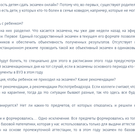
ность детям сдать экзамен онлайн? Потому что, во-первых, существуют родител
 есть дети, у которых кто-то болен в семье ковидом, например, которые не мог
ь с ребенком?
на них разделил. Что касается экзамена, мы уже две недели назад на эфи
ли. Первое: Единый государственный экзамен в текущем его формате позволя
иков и обеспечить объективность полученных результатов. Отсутствует 
дистанционном режиме проводить такой же объективный экзамен в одинаков
будут болеть, то специально для этого в расписании этого года предусмотр
 экзаменационных дня на тот случай, если в экзамены основного периода кто-
ументы в ВУЗ в этом году.
ация, чтобы ребенок не приходил на экзамен? Какие рекомендации?
ут рекомендации, а рекомендации Роспотребнадзора. Если коллеги считают, что
на карантине, тогда да. Но ситуации бывают разные, так что здесь все буд
нируется? Нет ли каких-то предметов, от которых отказались и решили 
они и формировались…. Одно исключение. Все предметы формировались из тог
базовой математики, которая у нас использовалась только для выдачи аттестат
ы на основе промежуточной аттестации, то в этом году экзамен по базов