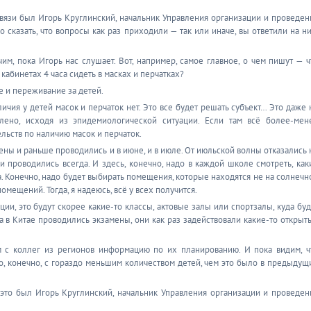
связи был Игорь Круглинский, начальник Управления организации и проведен
 сказать, что вопросы как раз приходили — так или иначе, вы ответили на ни
м, пока Игорь нас слушает. Вот, например, самое главное, о чем пишут — ч
 кабинетах 4 часа сидеть в масках и перчатках?
е и переживание за детей.
ичия у детей масок и перчаток нет. Это все будет решать субъект… Это даже 
лено, исходя из эпидемиологической ситуации. Если там всё более-мен
ельств по наличию масок и перчаток.
мены и раньше проводились и в июне, и в июле. От июльской волны отказались 
и проводились всегда. И здесь, конечно, надо в каждой школе смотреть, как
 Конечно, надо будет выбирать помещения, которые находятся не на солнечн
омещений. Тогда, я надеюсь, всё у всех получится.
ии, это будут скорее какие-то классы, актовые залы или спортзалы, куда буд
да в Китае проводились экзамены, они как раз задействовали какие-то открыт
с коллег из регионов информацию по их планированию. И пока видим, ч
но, конечно, с гораздо меньшим количеством детей, чем это было в предыдущ
это был Игорь Круглинский, начальник Управления организации и проведен