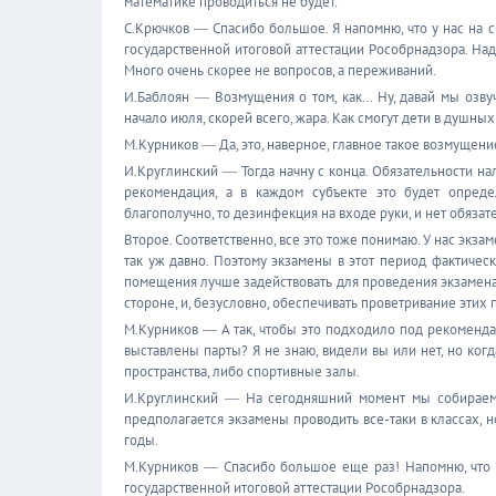
математике проводиться не будет.
С.Крючков ― Спасибо большое. Я напомню, что у нас на 
государственной итоговой аттестации Рособрнадзора. Надо
Много очень скорее не вопросов, а переживаний.
И.Баблоян ― Возмущения о том, как… Ну, давай мы озвучи
начало июля, скорей всего, жара. Как смогут дети в душных
М.Курников ― Да, это, наверное, главное такое возмущени
И.Круглинский ― Тогда начну с конца. Обязательности нал
рекомендация, а в каждом субъекте это будет опреде
благополучно, то дезинфекция на входе руки, и нет обязат
Второе. Соответственно, все это тоже понимаю. У нас экза
так уж давно. Поэтому экзамены в этот период фактическ
помещения лучше задействовать для проведения экзамена.
стороне, и, безусловно, обеспечивать проветривание этих п
М.Курников ― А так, чтобы это подходило под рекомендац
выставлены парты? Я не знаю, видели вы или нет, но ког
пространства, либо спортивные залы.
И.Круглинский ― На сегодняшний момент мы собираем 
предполагается экзамены проводить все-таки в классах, 
годы.
М.Курников ― Спасибо большое еще раз! Напомню, что 
государственной итоговой аттестации Рособрнадзора.