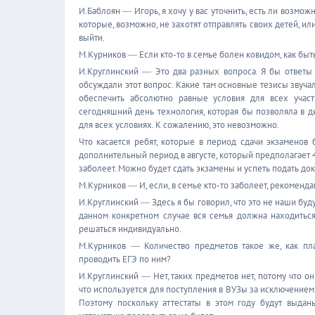
И.Баблоян ― Игорь, я хочу у вас уточнить, есть ли возмож
которые, возможно, не захотят отправлять своих детей, или
выйти.
М.Курников ― Если кто-то в семье болен ковидом, как быт
И.Круглинский ― Это два разных вопроса. Я бы ответы 
обсуждали этот вопрос. Какие там основные тезисы звуча
обеспечить абсолютно равные условия для всех участн
сегодняшний день технология, которая бы позволяла в 
для всех условиях. К сожалению, это невозможно.
Что касается ребят, которые в период сдачи экзаменов 
дополнительный период в августе, который предполагает 4
заболеет. Можно будет сдать экзамены и успеть подать док
М.Курников ― И, если, в семье кто-то заболеет, рекоменд
И.Круглинский ― Здесь я бы говорил, что это не наши буд
данном конкретном случае вся семья должна находиться 
решаться индивидуально.
М.Курников ― Количество предметов такое же, как пла
проводить ЕГЭ по ним?
И.Круглинский ― Нет, таких предметов нет, потому что 
что используется для поступления в ВУЗы за исключением 
Поэтому поскольку аттестаты в этом году будут выдан