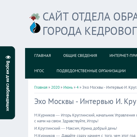
САЙТ ОТДЕЛА ОБ
ГОРОДА КЕДРОВО
ГЛАВНАЯ
ОБЩИЕ СВЕДЕНИЯ
ИНТЕРНЕТ-ПР
МГОС
ПОДВЕДОМСТВЕННЫЕ ОРГАНИЗАЦИИ
Главная
»
2020
»
Июнь
»
4
» Эхо Москвы - Интервью И. Круг
Эхо Москвы - Интервью И. Кру
М.Курников ― Игорь Круглинский, начальник Управления 
с нами на связи. Здравствуйте, Игорь!
И.Круглинский ― Максим, Ирина, добрый день!
М.Курников ― Давайте сразу начнем с того, чем этот год