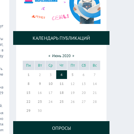
ут
КАЛЕНДАРЬ ПУБЛИКАЦИЙ
ты
т,
 в
ду
«
Июнь 2020
»
Пн
Вт
Ср
Чт
Пт
Сб
Вс
ь.
ме
1
2
3
4
5
6
7
8
9
10
11
12
13
14
на
29
15
16
17
18
19
20
21
22
23
24
25
26
27
28
й.
29
30
ня
но
ля
ОПРОСЫ
ом