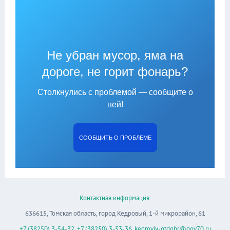
Не убран мусор, яма на
дороге, не горит фонарь?
Столкнулись с проблемой — сообщите о
ней!
СООБЩИТЬ О ПРОБЛЕМЕ
Контактная информация:
636615, Томская область, город Кедровый, 1-й микрорайон, 61
+7 (38250) 3-54-32
,
+7 (38250) 3-53-36
,
kedroviy-otdobr@gov70.ru