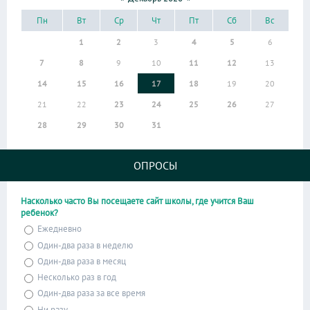
Пн
Вт
Ср
Чт
Пт
Сб
Вс
1
2
3
4
5
6
7
8
9
10
11
12
13
14
15
16
17
18
19
20
21
22
23
24
25
26
27
28
29
30
31
ОПРОСЫ
Насколько часто Вы посещаете сайт школы, где учится Ваш
ребенок?
Ежедневно
Один-два раза в неделю
Один-два раза в месяц
Несколько раз в год
Один-два раза за все время
Ни разу