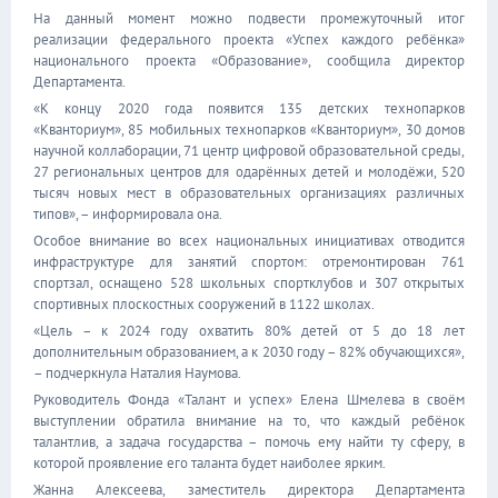
На данный момент можно подвести промежуточный итог
реализации федерального проекта «Успех каждого ребёнка»
национального проекта «Образование», сообщила директор
Департамента.
«К концу 2020 года появится 135 детских технопарков
«Кванториум», 85 мобильных технопарков «Кванториум», 30 домов
научной коллаборации, 71 центр цифровой образовательной среды,
27 региональных центров для одарённых детей и молодёжи, 520
тысяч новых мест в образовательных организациях различных
типов», – информировала она.
Особое внимание во всех национальных инициативах отводится
инфраструктуре для занятий спортом: отремонтирован 761
спортзал, оснащено 528 школьных спортклубов и 307 открытых
спортивных плоскостных сооружений в 1122 школах.
«Цель – к 2024 году охватить 80% детей от 5 до 18 лет
дополнительным образованием, а к 2030 году – 82% обучающихся»,
– подчеркнула Наталия Наумова.
Руководитель Фонда «Талант и успех» Елена Шмелева в своём
выступлении обратила внимание на то, что каждый ребёнок
талантлив, а задача государства – помочь ему найти ту сферу, в
которой проявление его таланта будет наиболее ярким.
Жанна Алексеева, заместитель директора Департамента