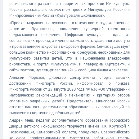
регионального развития и приоритетных проектов Минкультуры
России, рассказала о совместном проекте Минкультуры России и
Минпросвещения России «Культура для школьников».
«Проект направлен на духовное, эстетическое и художественное
развитие обучающихся, повышение культурной грамотности
подрастающего поколения. Цифровая культура – одна из
составляющих проекта, а именно возможность удаленного доступа
к произведениям искусства в цифровом формате. Сейчас существует
большое количество информационных ресурсов, необходимых для
культурного развития детей. Это и Национальная электронная
библиотека, и портал «Культура.РФ», и платформа «Артефакт», и
сайты театров, музеев, филармоний», – сообщила Жанна Алексеева.
Алексей Морозов, директор Департамента спорта высших
достижений Минспорта России, информировал о приказе
Минспорта России от 25 августа 2020 года № 636 «Об утверждении
методических рекомендаций о механизмах и критериях отбора
спортивно одарённых детей». Представитель Минспорта России
отметил важность деятельности образовательных организаций по
выявлению спортивно одарённых детей.
Андрей Меш, педагог дополнительного образования Городского
Дворца детского (юношеского) творчества имени Н.К. Крупской г.
Новокузнецка, Кемеровской области, победитель Всероссийского
конкурса профессионального мастерства работников сферы