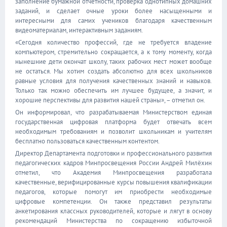
заполнение бумажной отчётности, проверка однотипных домашних
заданий, и сделает очные уроки более насыщенными и
интересными для самих учеников благодаря качественным
видеоматериалам, интерактивным заданиям.
«Сегодня количество профессий, где не требуется владение
компьютером, стремительно сокращается, а к тому моменту, когда
нынешние дети окончат школу, таких рабочих мест может вообще
не остаться. Мы хотим создать абсолютно для всех школьников
равные условия для получения качественных знаний и навыков.
Только так можно обеспечить им лучшее будущее, а значит, и
хорошие перспективы для развития нашей страны», – отметил он.
Он информировал, что разрабатываемая Министерством единая
государственная цифровая платформа будет отвечать всем
необходимым требованиям и позволит школьникам и учителям
бесплатно пользоваться качественным контентом.
Директор Департамента подготовки и профессионального развития
педагогических кадров Минпросвещения России Андрей Милёхин
отметил, что Академия Минпросвещения разработала
качественные, верифицированные курсы повышения квалификации
педагогов, которые помогут им приобрести необходимые
цифровые компетенции. Он также представил результаты
анкетирования классных руководителей, которые и лягут в основу
рекомендаций Министерства по сокращению избыточной