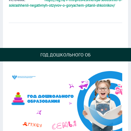
sokrashhenii-negativnyh-otzyvov-o-goryachem-pitanii-shkolnikov/
ГОД ДОШКОЛЬНОГО ОБ