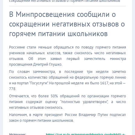
сокращении негативных отзывов о горячем питании школьников
В Минпросвещения сообщили о
сокращении негативных отзывов о
горячем питании школьников
Россияне стали меньше обращаться по поводу горячего питания
учеников начальных классов, также снизилось число негативных
отзывов. Об этом заявил первый заместитель министра
просвещения Дмитрий Глушко.
По словам замминистра, в последние три недели заметно
снизилось количество обращений на федеральную горячую линию
и на портал “Госуслуги”. На прошлой неделе их было 1617, на этой —
778.
Отмечается, что более 50% обращений по организации горячего
питания содержат оценку “полностью удовлетворен”, а число
негативных отзывов снизилось.
Напомним, в марте президент России Владимир Путин подписал
закон о горячем питании школьников.
Источник:
https://ug.ru/v-minprosveshheniya-soobshhili-o-