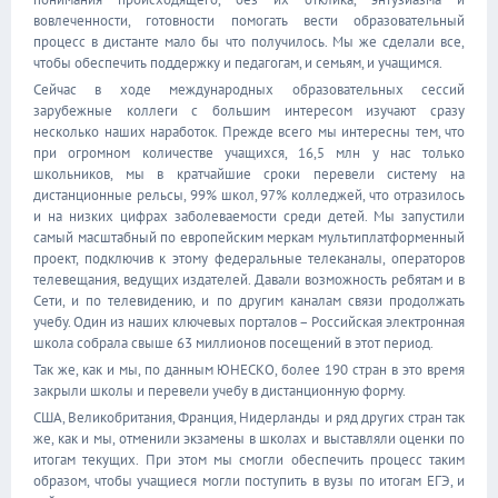
вовлеченности, готовности помогать вести образовательный
процесс в дистанте мало бы что получилось. Мы же сделали все,
чтобы обеспечить поддержку и педагогам, и семьям, и учащимся.
Сейчас в ходе международных образовательных сессий
зарубежные коллеги с большим интересом изучают сразу
несколько наших наработок. Прежде всего мы интересны тем, что
при огромном количестве учащихся, 16,5 млн у нас только
школьников, мы в кратчайшие сроки перевели систему на
дистанционные рельсы, 99% школ, 97% колледжей, что отразилось
и на низких цифрах заболеваемости среди детей. Мы запустили
самый масштабный по европейским меркам мультиплатформенный
проект, подключив к этому федеральные телеканалы, операторов
телевещания, ведущих издателей. Давали возможность ребятам и в
Сети, и по телевидению, и по другим каналам связи продолжать
учебу. Один из наших ключевых порталов – Российская электронная
школа собрала свыше 63 миллионов посещений в этот период.
Так же, как и мы, по данным ЮНЕСКО, более 190 стран в это время
закрыли школы и перевели учебу в дистанционную форму.
США, Великобритания, Франция, Нидерланды и ряд других стран так
же, как и мы, отменили экзамены в школах и выставляли оценки по
итогам текущих. При этом мы смогли обеспечить процесс таким
образом, чтобы учащиеся могли поступить в вузы по итогам ЕГЭ, и