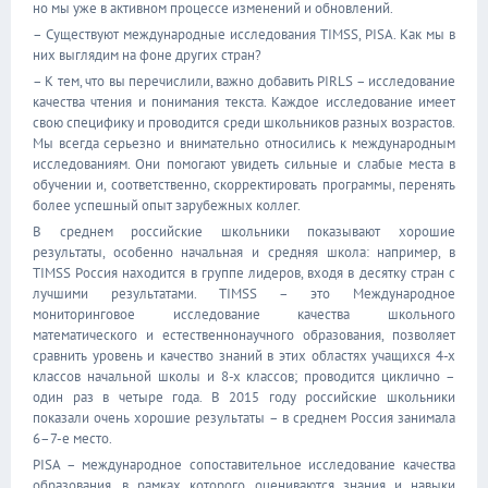
но мы уже в активном процессе изменений и обновлений.
– Существуют международные исследования TIMSS, PISA. Как мы в
них выглядим на фоне других стран?
– К тем, что вы перечислили, важно добавить PIRLS – исследование
качества чтения и понимания текста. Каждое исследование имеет
свою специфику и проводится среди школьников разных возрастов.
Мы всегда серьезно и внимательно относились к международным
исследованиям. Они помогают увидеть сильные и слабые места в
обучении и, соответственно, скорректировать программы, перенять
более успешный опыт зарубежных коллег.
В среднем российские школьники показывают хорошие
результаты, особенно начальная и средняя школа: например, в
TIMSS Россия находится в группе лидеров, входя в десятку стран с
лучшими результатами. TIMSS – это Международное
мониторинговое исследование качества школьного
математического и естественнонаучного образования, позволяет
сравнить уровень и качество знаний в этих областях учащихся 4-х
классов начальной школы и 8-х классов; проводится циклично –
один раз в четыре года. В 2015 году российские школьники
показали очень хорошие результаты – в среднем Россия занимала
6–7-е место.
PISA – международное сопоставительное исследование качества
образования, в рамках которого оцениваются знания и навыки