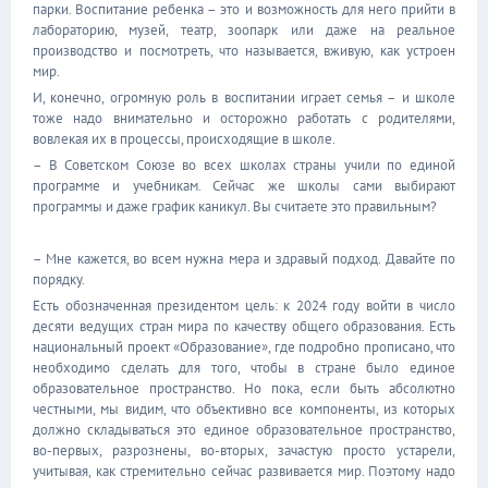
парки. Воспитание ребенка – это и возможность для него прийти в
лабораторию, музей, театр, зоопарк или даже на реальное
производство и посмотреть, что называется, вживую, как устроен
мир.
И, конечно, огромную роль в воспитании играет семья – и школе
тоже надо внимательно и осторожно работать с родителями,
вовлекая их в процессы, происходящие в школе.
– В Советском Союзе во всех школах страны учили по единой
программе и учебникам. Сейчас же школы сами выбирают
программы и даже график каникул. Вы считаете это правильным?
– Мне кажется, во всем нужна мера и здравый подход. Давайте по
порядку.
Есть обозначенная президентом цель: к 2024 году войти в число
десяти ведущих стран мира по качеству общего образования. Есть
национальный проект «Образование», где подробно прописано, что
необходимо сделать для того, чтобы в стране было единое
образовательное пространство. Но пока, если быть абсолютно
честными, мы видим, что объективно все компоненты, из которых
должно складываться это единое образовательное пространство,
во-первых, разрознены, во-вторых, зачастую просто устарели,
учитывая, как стремительно сейчас развивается мир. Поэтому надо