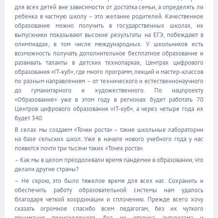
для всех детей вне зависимости от достатка семьи, а определять ли
ребенка в частную школу – это желание родителей. Качественное
образование можно получить в государственных школах, их
выпускники показывают высокие результаты на ЕГЭ, побеждают в
олимпиадах, в том числе международных. У школьников есть
возможность получать дополнительное бесплатное образование и
развивать таланты в детских технопарках, Центрах цифрового
образования «IT-куб», где много программ, лекций и мастер-классов
по разным направлениям – от технического и естественнонаучного
до гуманитарного и художественного. По нацпроекту
«Образование» уже в этом году в регионах будет работать 70
Центров цифрового образования «IT-куб», а через четыре года их
будет 340.
В селах мы создаем «Точки роста» – такие школьные лаборатории
на базе сельских школ. Уже в начале нового учебного года у нас
появится почти три тысячи таких «Точек роста».
– Как мы в целом преодолевали время пандемии в образовании, что
делали другие страны?
– Не скрою, это было тяжелое время для всех нас. Сохранить и
обеспечить работу образовательной системы нам удалось
благодаря четкой координации и сплочению. Прежде всего хочу
сказать огромное спасибо всем педагогам, без их чуткого
понимания происходящего, без их отклика, энтузиазма и