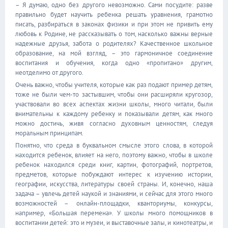
– Я думаю, одно без другого невозможно. Сами посудите: разве
правильно будет научить ребенка решать уравнения, грамотно
писать, разбираться в законах физики и при этом не привить ему
любовь к Родине, не рассказывать о том, насколько важны верные
надежные друзья, забота о родителях? Качественное школьное
образование, на мой взгляд, – это гармоничное соединение
воспитания и обучения, когда одно «пропитано» другим,
неотделимо от другого.
Очень важно, чтобы учителя, которые как раз подают пример детям,
тоже не были чем-то застывшим, чтобы они расширяли кругозор,
участвовали во всех аспектах жизни школы, много читали, были
внимательны к каждому ребенку и показывали детям, как много
можно достичь, живя согласно духовным ценностям, следуя
моральным принципам.
Понятно, что среда в буквальном смысле этого слова, в которой
находится ребенок, влияет на него, поэтому важно, чтобы в школе
ребенок находился среди книг, картин, фотографий, портретов,
предметов, которые побуждают интерес к изучению истории,
географии, искусства, литературы своей страны. И, конечно, наша
задача – увлечь детей наукой и знаниями, и сейчас для этого много
возможностей – онлайн-площадки, кванториумы, конкурсы,
например, «Большая перемена». У школы много помощников в
воспитании детей: это и музеи, и выставочные залы, и кинотеатры, и