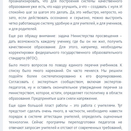
проанализировать, что для построения системы качественного
образования уже есть, что надо улучшить, а что – создавать с нуля. И
спокойно шаг за шагом это делать. Да, это небыстро, непросто, но
зато, если действовать осознанно и серьезно, можно выстроить
четко работающую систему, удобную и для учителей, и для учеников,
и для родителей.
Еще раз обращу внимание: задача Министерства просвещения –
дать возможность каждому ученику, где бы он ни жил, получить
качественное образование. Для этого, например, необходимы
корректировки федерального государственного образовательного
стандарта (ФГОС).
Было много вопросов по поводу единого перечня учебников. К
списку было много нареканий. Он часто менялся. Мы решили
подойти более систематизированно к его формированию.
Согласовать с экспертным сообществом, включая экспертов-
педагогов, ну и оставить окончательное утверждение перечня за
министерством, которое, кстати, определяет госполитику в области
образования. Предпринятые шаги сняли напряжение.
Еще один большой пласт работы – это работа с учителями. Тут
предстоит сделать очень много, в частности, необходимо навести
порядок в системе аттестации учителей, определить оценочные
технологии. Сейчас программы переподготовки педагогов не
отвечают запросам учителей и отстают от современных требований,