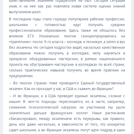
качественными знаниями подкреплен не был. Сегодня ситуация
иная, и на нее как раз повлияла новая система оценки знаний
выпускников школ.
В последние годы стали гораздо популярнее рабочие профессии,
школьники с готовностью идут получать среднее
профессиональное образование. Здесь также не обошлось без
влияния ЕГЭ. Изначально многие сконцентрировались на
«трамплине»: после 9-го класса – колледж и техникум, а затем в вуз
без экзамена. Но сегодня подростки видят, насколько качественное
образование можно получить в колледже, чему научиться в
прекрасно оборудованных мастерских, в рамках национального
проекта мы обустраиваем мастерские в колледжах по всей стране,
сколько практических навыков получить во время практики на
предприятиях.
– Во многих странах тоже проводится Единый государственный
экзамен. Как он проходит у нас, в США и, скажем, во Франции?
– И во Франции, и в США проводят единые экзамены, схожие с
нашим. В чем-то подходы пересекаются, но в части, например,
снижения психологической нагрузки на участников мы ушли
значительно дальше французских коллег. Наше расписание
сбалансировано, между экзаменами есть перерывы, как правило,
день или даже несколько, в зависимости от того, что конкретно
сдает школьник, а во Франции экзамены могут идти подряд в один