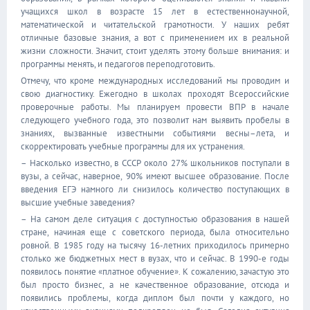
учащихся школ в возрасте 15 лет в естественнонаучной,
математической и читательской грамотности. У наших ребят
отличные базовые знания, а вот с применением их в реальной
жизни сложности. Значит, стоит уделять этому больше внимания: и
программы менять, и педагогов переподготовить.
Отмечу, что кроме международных исследований мы проводим и
свою диагностику. Ежегодно в школах проходят Всероссийские
проверочные работы. Мы планируем провести ВПР в начале
следующего учебного года, это позволит нам выявить пробелы в
знаниях, вызванные известными событиями весны–лета, и
скорректировать учебные программы для их устранения.
– Насколько известно, в СССР около 27% школьников поступали в
вузы, а сейчас, наверное, 90% имеют высшее образование. После
введения ЕГЭ намного ли снизилось количество поступающих в
высшие учебные заведения?
– На самом деле ситуация с доступностью образования в нашей
стране, начиная еще с советского периода, была относительно
ровной. В 1985 году на тысячу 16-летних приходилось примерно
столько же бюджетных мест в вузах, что и сейчас. В 1990-е годы
появилось понятие «платное обучение». К сожалению, зачастую это
был просто бизнес, а не качественное образование, отсюда и
появились проблемы, когда диплом был почти у каждого, но