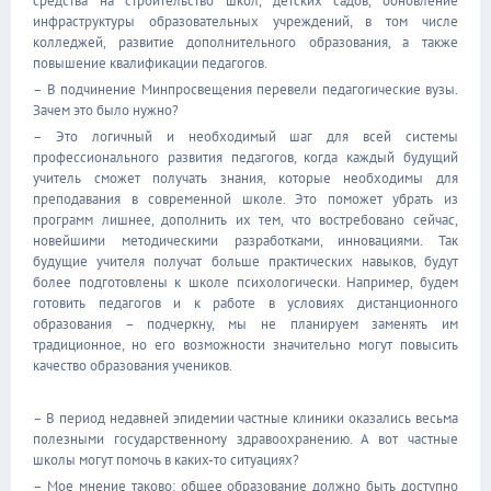
средства на строительство школ, детских садов, обновление
инфраструктуры образовательных учреждений, в том числе
колледжей, развитие дополнительного образования, а также
повышение квалификации педагогов.
– В подчинение Минпросвещения перевели педагогические вузы.
Зачем это было нужно?
– Это логичный и необходимый шаг для всей системы
профессионального развития педагогов, когда каждый будущий
учитель сможет получать знания, которые необходимы для
преподавания в современной школе. Это поможет убрать из
программ лишнее, дополнить их тем, что востребовано сейчас,
новейшими методическими разработками, инновациями. Так
будущие учителя получат больше практических навыков, будут
более подготовлены к школе психологически. Например, будем
готовить педагогов и к работе в условиях дистанционного
образования – подчеркну, мы не планируем заменять им
традиционное, но его возможности значительно могут повысить
качество образования учеников.
– В период недавней эпидемии частные клиники оказались весьма
полезными государственному здравоохранению. А вот частные
школы могут помочь в каких-то ситуациях?
– Мое мнение таково: общее образование должно быть доступно