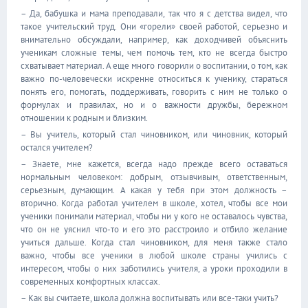
– Да, бабушка и мама преподавали, так что я с детства видел, что
такое учительский труд. Они «горели» своей работой, серьезно и
внимательно обсуждали, например, как доходчивей объяснить
ученикам сложные темы, чем помочь тем, кто не всегда быстро
схватывает материал. А еще много говорили о воспитании, о том, как
важно по-человечески искренне относиться к ученику, стараться
понять его, помогать, поддерживать, говорить с ним не только о
формулах и правилах, но и о важности дружбы, бережном
отношении к родным и близким.
– Вы учитель, который стал чиновником, или чиновник, который
остался учителем?
– Знаете, мне кажется, всегда надо прежде всего оставаться
нормальным человеком: добрым, отзывчивым, ответственным,
серьезным, думающим. А какая у тебя при этом должность –
вторично. Когда работал учителем в школе, хотел, чтобы все мои
ученики понимали материал, чтобы ни у кого не оставалось чувства,
что он не уяснил что-то и его это расстроило и отбило желание
учиться дальше. Когда стал чиновником, для меня также стало
важно, чтобы все ученики в любой школе страны учились с
интересом, чтобы о них заботились учителя, а уроки проходили в
современных комфортных классах.
– Как вы считаете, школа должна воспитывать или все-таки учить?