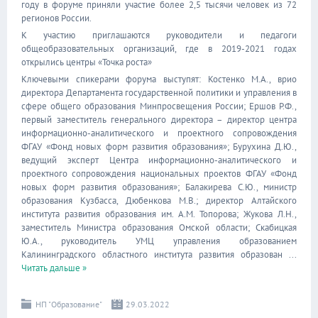
году в форуме приняли участие более 2,5 тысячи человек из 72
регионов России.
К участию приглашаются руководители и педагоги
общеобразовательных организаций, где в 2019-2021 годах
открылись центры «Точка роста»
Ключевыми спикерами форума выступят: Костенко М.А., врио
директора Департамента государственной политики и управления в
сфере общего образования Минпросвещения России; Ершов Р.Ф.,
первый заместитель генерального директора – директор центра
информационно-аналитического и проектного сопровождения
ФГАУ «Фонд новых форм развития образования»; Бурухина Д.Ю.,
ведущий эксперт Центра информационно-аналитического и
проектного сопровождения национальных проектов ФГАУ «Фонд
новых форм развития образования»; Балакирева С.Ю., министр
образования Кузбасса, Дюбенкова М.В.; директор Алтайского
института развития образования им. А.М. Топорова; Жукова Л.Н.,
заместитель Министра образования Омской области; Скабицкая
Ю.А., руководитель УМЦ управления образованием
Калининградского областного института развития образован
...
Читать дальше »
НП "Образование"
29.03.2022