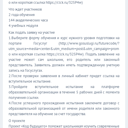
o или короткая ссылка https://clck.ru/325P4w)
Что ждет участников
2 года обучения
144 академических часа
4 учебных модуля
Как подать заявку на участие
1.Выберите форму обучения и курс нужного уровня подготовки на
портале Госуслуг (http://www.gosuslugi.ru/futurecode/?
utm_source=media+center&utm_medium=post&utm_campaign=prom
o или короткая ссылка https://clck.ru/325P4w). Подать заявление на
участие может сам школьник, его родитель или законный
представитель. Заявитель должен иметь подтвержденную учетную
запись на Госуслугах.
2.После проверки заявления в личный кабинет придет ссылка на
вступительное испытание.
3.Пройдите вступительное испытание на платформе
образовательной организации в течение 5 рабочих дней с момента
получения ссылки.
4.После успешного прохождения испытания заключите договор с
образовательной организацией от имени родителя или законного
представителя на обучение за счет государства.
О проекте
Проект «Код будущего» поможет школьникам изучить современные