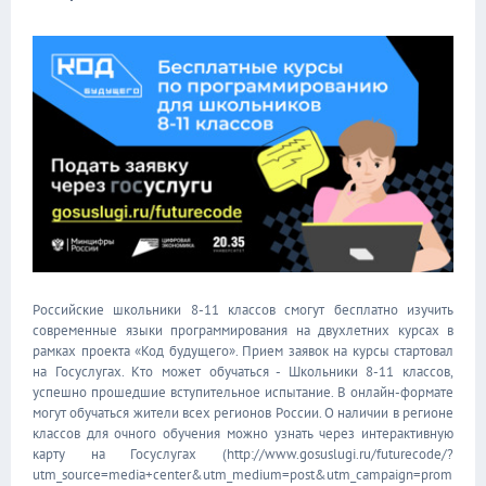
Российские школьники 8-11 классов смогут бесплатно изучить
современные языки программирования на двухлетних курсах в
рамках проекта «Код будущего». Прием заявок на курсы стартовал
на Госуслугах. Кто может обучаться - Школьники 8-11 классов,
успешно прошедшие вступительное испытание. В онлайн-формате
могут обучаться жители всех регионов России. О наличии в регионе
классов для очного обучения можно узнать через интерактивную
карту на Госуслугах (http://www.gosuslugi.ru/futurecode/?
utm_source=media+center&utm_medium=post&utm_campaign=prom