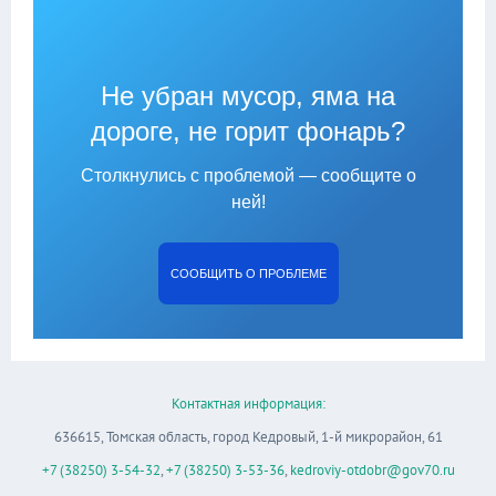
Не убран мусор, яма на
дороге, не горит фонарь?
Столкнулись с проблемой — сообщите о
ней!
СООБЩИТЬ О ПРОБЛЕМЕ
Контактная информация:
636615, Томская область, город Кедровый, 1-й микрорайон, 61
+7 (38250) 3-54-32
,
+7 (38250) 3-53-36
,
kedroviy-otdobr@gov70.ru