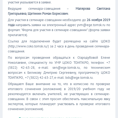
участия указывается в заявке.
Ведущие семинара-совещания –
Малярова Светлана
Григорьевна
,
Щетинин Роман Борисович
.
Для участия в семинаре-совещании необходимо до
26 ноября 2019
года
направить заявки на электронный адрес yvm@ege.tomsk.ru по
формам: "Форма для участия в семинаре-совещании" (форма заявки
прилагается).
Ссылка для подключения будет размещена на сайте ЦОКО
(http://www.coko.tomsk.ru/) за 2 часа в день проведения семинара-
совещания.
По вопросам проведения обращаться к Стародубовой Елене
Николаевне, специалисту по УМР ЦОКО ТОИПКРО, телефон: +7
(3822) 42-63-28, e-mail: sen@ege.tomsk.ru, по техническим
вопросам к Беликову Дмитрию Сергеевичу, программисту ЦОКО
ТОИПКРО, +7 (3822) 42-63-27, e-mail: bds@ege.tomsk.ru.
Обращаем Ваше внимание на то, что в комиссию по проверке
итогового сочинения (изложения) в 2019/20 учебном году не
рекомендуется включать учителей, не участвующих в семинаре-
совещании. В связи с этим просим обеспечить максимальную явку
экспертов, которые планируют участвовать в проверке итогового
сочинения (изложения).