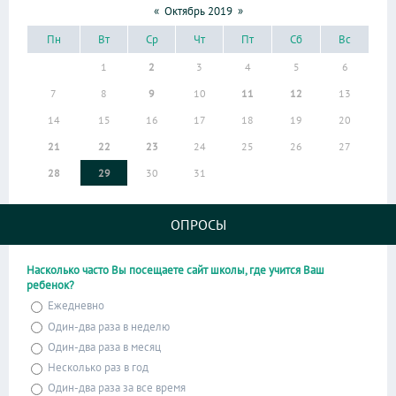
«
Октябрь 2019
»
Пн
Вт
Ср
Чт
Пт
Сб
Вс
1
2
3
4
5
6
7
8
9
10
11
12
13
14
15
16
17
18
19
20
21
22
23
24
25
26
27
28
29
30
31
ОПРОСЫ
Насколько часто Вы посещаете сайт школы, где учится Ваш
ребенок?
Ежедневно
Один-два раза в неделю
Один-два раза в месяц
Несколько раз в год
Один-два раза за все время