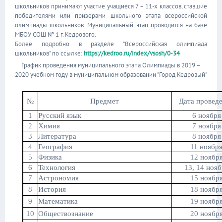
школьников принимают участие учащиеся 7 – 11-х классов, ставшие
победителями или призерами школьного этапа всероссийской
олимпиады школьников. Муниципальный этап проводится на базе
МБОУ СОШ № 1 г. Кедрового.
Более подробно в разделе "Всероссийская олимпиада
школьников" по ссылке:
https://kedroo.ru/index/vsosh/0-34
График проведения муниципального этапа Олимпиады в 2019 –
2020 учебном году в муниципальном образовании "Город Кедровый"
№
Предмет
Дата провед
1
Русский
язык
6 ноября
2
Химия
7 ноября
3
Литература
8 ноября
4
География
11 ноябр
5
Физика
12 ноябр
6
Технология
13, 14 ноя
7
Астрономия
15 ноябр
8
История
18 ноябр
9
Математика
19 ноябр
10
Обществознание
20 ноябр