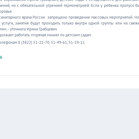
ений, но с обязательной утренней термометрией. Если у ребенка пропуск б
оровья.
санитарного врача России запрещено проведение массовых мероприятий. Но
 услуги, занятия будут проходить только внутри одной группы или на свеж
и», - уточнила Ирина Грабцевич.
олжает работать «горячая линия» по детским садам.
лефонам 8 (3822) 51-22-70, 51-49-61, 51-59-11.
56