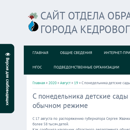
САЙТ ОТДЕЛА ОБ
ГОРОДА КЕДРОВО
ГЛАВНАЯ
ОБЩИЕ СВЕДЕНИЯ
ИНТЕРНЕТ-ПР
МГОС
ПОДВЕДОМСТВЕННЫЕ ОРГАНИЗАЦИИ
Главная
»
2020
»
Август
»
19
» С понедельника детские сад
С понедельника детские сады 
обычном режиме
С 17 августа по распоряжению губернатора Сергея Жвачк
более 58 тысяч детей.
Как сообщила начальник областного департамента общег