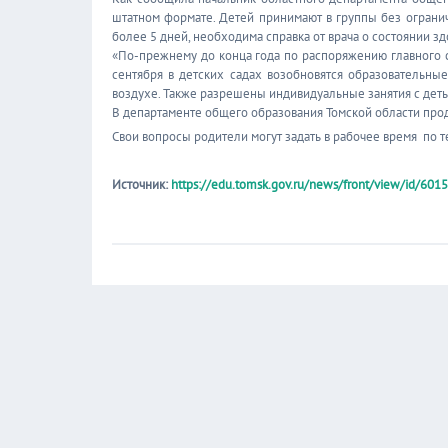
штатном формате. Детей принимают в группы без огранич
более 5 дней, необходима справка от врача о состоянии зд
«По-прежнему до конца года по распоряжению главного 
сентября в детских садах возобновятся образовательные
воздухе. Также разрешены индивидуальные занятия с детьм
В департаменте общего образования Томской области прод
Свои вопросы родители могут задать в рабочее время по те
Источник:
https://edu.tomsk.gov.ru/news/front/view/id/601