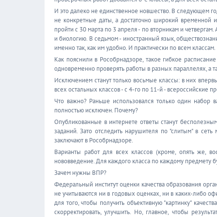
И это далеко не единственное новшество. В следующем го
не конкретные даты, а достаточно широкий временной и
пройти с 30 марта по 3 апреля - по вторникам и четвергам. 
и биологию. В седьмом - иностранный язык, обществознани
именно так, как им удобно. И практически по всем классам.
Как пояснили в Рособрнадзоре, такое гибкое расписани
одновременно проверять работы в разных параллелях, а т
Исключением станут только восьмые классы: в них вперв
всех остальных классов - с 4-го по 11-й - всероссийские 
Что важно? Раньше использовался только один набор ва
полностью исключен. Почему?
Опубликованные в интернете ответы станут бесполезным
заданий. Зато отследить нарушителя по "слитым" в сеть
заключают в Рособрнадзоре.
Варианты работ для всех классов (кроме, опять же, в
нововведение. Для каждого класса по каждому предмету б
Зачем нужны ВПР?
Федеральный институт оценки качества образования организ
не учитываются ни в годовых оценках, ни в каких-либо о
для того, чтобы получить объективную "картинку" качест
скорректировать, улучшить. Но, главное, чтобы резуль