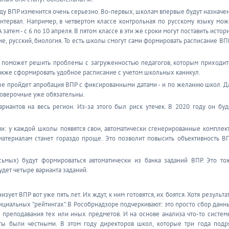
ду ВПР изменится очень серьезно. Во-первых, школам впервые будут назначе
нтервал. Например, в четвертом классе контрольная по русскому языку мож
А затем - с 6 по 10 апреля. В пятом классе в эти же сроки могут поставить истор
е, русский, биология. То есть школы смогут сами формировать расписание ВПР
е поможет решить проблемы с загруженностью педагогов, которым приходит
акже сформировать удобное расписание с учетом школьных каникул.
ые пройдет апробация ВПР с фиксированными датами - и по желанию школ. Д
проверочные уже обязательны.
риантов на весь регион. Из-за этого был риск утечек. В 2020 году он буд
и: у каждой школы появятся свои, автоматически сгенерированные комплек
 материалам станет гораздо проще. Это позволит повысить объективность ВП
осьмых) будут формироваться автоматически из банка заданий ВПР. Это то
удет четыре варианта заданий.
ует ВПР вот уже пять лет. Их ждут, к ним готовятся, их боятся. Хотя результа
фициальных "рейтингах". В Рособрнадзоре подчеркивают: это просто сбор данн
ва преподавания тех или иных предметов. И на основе анализа что-то систем
таты были честными. В этом году директоров школ, которые три года подр