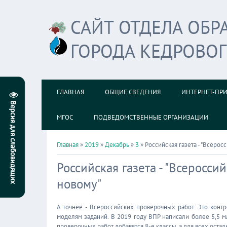
САЙТ ОТДЕЛА ОБ
ГОРОДА КЕДРОВО
ГЛАВНАЯ
ОБЩИЕ СВЕДЕНИЯ
ИНТЕРНЕТ-ПР
МГОС
ПОДВЕДОМСТВЕННЫЕ ОРГАНИЗАЦИИ
Главная
»
2019
»
Декабрь
»
3
» Российская газета - "Всеро
Российская газета - "Всеросс
новому"
А точнее - Всероссийских проверочных работ. Это кон
моделям заданий. В 2019 году ВПР написали более 5,5 мл
проверочных работ добавятся 8-е классы, а для всех оста