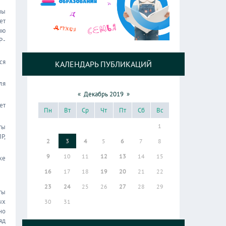
ны
ет
ию
 -
ся
КАЛЕНДАРЬ ПУБЛИКАЦИЙ
ля
«
Декабрь 2019
»
ет
Пн
Вт
Ср
Чт
Пт
Сб
Вс
1
ты
Р,
2
3
4
5
6
7
8
9
10
11
12
13
14
15
же
16
17
18
19
20
21
22
23
24
25
26
27
28
29
ты
ых
30
31
но
яд