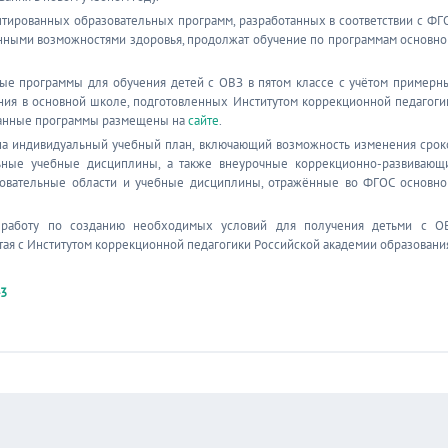
птированных образовательных программ, разработанных в соответствии с ФГ
нными возможностями здоровья, продолжат обучение по программам основно
ые программы для обучения детей с ОВЗ в пятом классе с учётом примерн
ния в основной школе, подготовленных Институтом коррекционной педагоги
ванные программы размещены на
сайте
.
 на индивидуальный учебный план, включающий возможность изменения срок
льные учебные дисциплины, а также внеурочные коррекционно-развивающ
зовательные области и учебные дисциплины, отражённые во ФГОС основно
 работу по созданию необходимых условий для получения детьми с О
отая с Институтом коррекционной педагогики Российской академии образовани
43