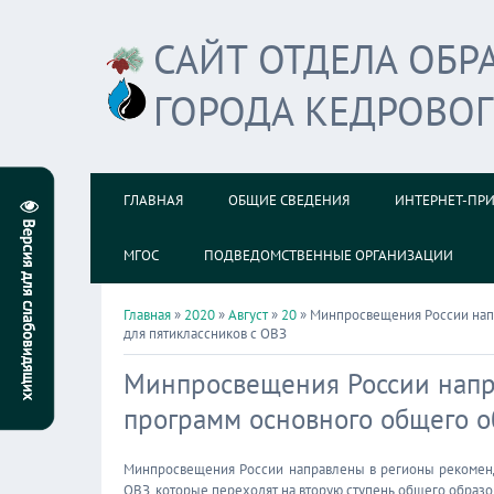
САЙТ ОТДЕЛА ОБ
ГОРОДА КЕДРОВО
ГЛАВНАЯ
ОБЩИЕ СВЕДЕНИЯ
ИНТЕРНЕТ-ПР
МГОС
ПОДВЕДОМСТВЕННЫЕ ОРГАНИЗАЦИИ
Главная
»
2020
»
Август
»
20
» Минпросвещения России нап
для пятиклассников с ОВЗ
Минпросвещения России напр
программ основного общего о
Минпросвещения России направлены в регионы рекоменд
ОВЗ, которые переходят на вторую ступень общего образо