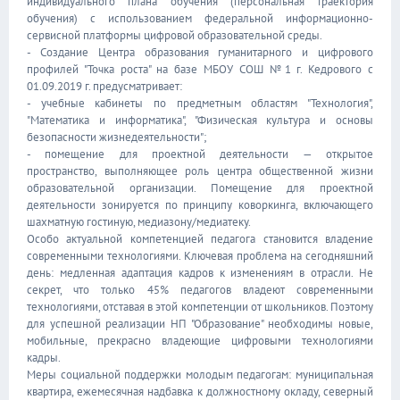
индивидуального плана обучения (персональная траектория
обучения) с использованием федеральной информационно-
сервисной платформы цифровой образовательной среды.
- Создание Центра образования гуманитарного и цифрового
профилей "Точка роста" на базе МБОУ СОШ №1 г. Кедрового с
01.09.2019 г. предусматривает:
- учебные кабинеты по предметным областям "Технология",
"Математика и информатика", "Физическая культура и основы
безопасности жизнедеятельности";
- помещение для проектной деятельности — открытое
пространство, выполняющее роль центра общественной жизни
образовательной организации. Помещение для проектной
деятельности зонируется по принципу коворкинга, включающего
шахматную гостиную, медиазону/медиатеку.
Особо актуальной компетенцией педагога становится владение
современными технологиями. Ключевая проблема на сегодняшний
день: медленная адаптация кадров к изменениям в отрасли. Не
секрет, что только 45% педагогов владеют современными
технологиями, отставая в этой компетенции от школьников. Поэтому
для успешной реализации НП "Образование" необходимы новые,
мобильные, прекрасно владеющие цифровыми технологиями
кадры.
Меры социальной поддержки молодым педагогам: муниципальная
квартира, ежемесячная надбавка к должностному окладу, северный