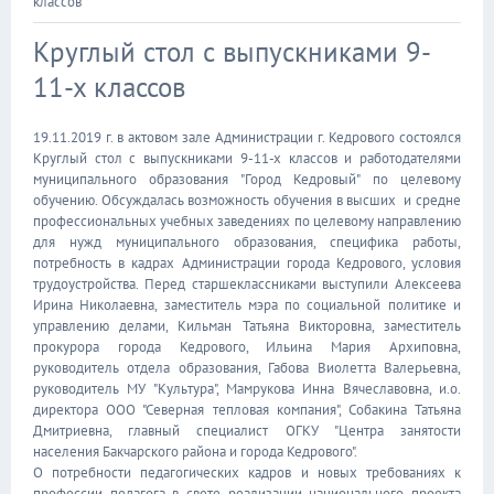
классов
Круглый стол с выпускниками 9-
11-х классов
19.11.2019 г. в актовом зале Администрации г. Кедрового состоялся
Круглый стол с выпускниками 9-11-х классов и работодателями
муниципального образования "Город Кедровый" по целевому
обучению. Обсуждалась возможность обучения в высших и средне
профессиональных учебных заведениях по целевому направлению
для нужд муниципального образования, специфика работы,
потребность в кадрах Администрации города Кедрового, условия
трудоустройства. Перед старшеклассниками выступили Алексеева
Ирина Николаевна, заместитель мэра по социальной политике и
управлению делами, Кильман Татьяна Викторовна, заместитель
прокурора города Кедрового, Ильина Мария Архиповна,
руководитель отдела образования, Габова Виолетта Валерьевна,
руководитель МУ "Культура", Мамрукова Инна Вячеславовна, и.о.
директора ООО "Северная тепловая компания", Собакина Татьяна
Дмитриевна, главный специалист ОГКУ "Центра занятости
населения Бакчарского района и города Кедрового".
О потребности педагогических кадров и новых требованиях к
профессии педагога в свете реализации национального проекта