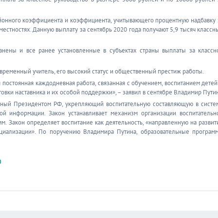
йонного коэффициента и коэффициента, учитывающего процентную надбавку 
местностях. Данную выплату за сентябрь 2020 года получают 5,9 тысяч классн
нены и все ранее установленные в субъектах страны выплаты за классн
овременный учитель, его высокий статус и общественный престиж работы.
я постоянная каждодневная работа, связанная с обучением, воспитанием детей
товки наставника и их особой поддержки», – заявил в сентябре Владимир Пути
санный Президентом РФ, укрепляющий воспитательную составляющую в систе
й информации. Закон устанавливает механизм организации воспитательн
мм. Закон определяет воспитание как деятельность, «направленную на развит
оциализации». По поручению Владимира Путина, образовательные програм
0