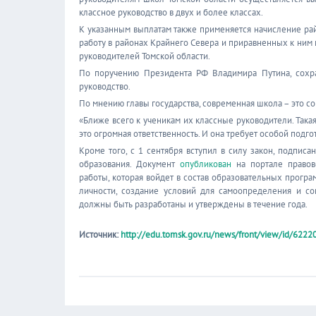
классное руководство в двух и более классах.
К указанным выплатам также применяется начисление ра
работу в районах Крайнего Севера и приравненных к ним 
руководителей Томской области.
По поручению Президента РФ Владимира Путина, сохра
руководство.
По мнению главы государства, современная школа – это с
«Ближе всего к ученикам их классные руководители. Така
это огромная ответственность. И она требует особой подго
Кроме того, с 1 сентября вступил в силу закон, подпи
образования. Документ
опубликован
на портале правово
работы, которая войдет в состав образовательных програ
личности, создание условий для самоопределения и с
должны быть разработаны и утверждены в течение года.
Источник:
http://edu.tomsk.gov.ru/news/front/view/id/6222