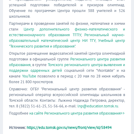
успешной подготовки победителей и призеров олимпиад.
Обучение по программам Центра прошли 388 учителей и 526
школьников.
Партнерами в проведении занятий по физике, математике и химии
стали
Центр дополнительного физико-математического и
естественнонаучного образования ТГПУ
,
Региональный научно-
образовательный математический центр НИ ТГУ
,
Учебный центр
"Технического развития и образования"
.
Открытое размещение видеозаписей занятий Центра олимпиадной
подготовки в официальной группе
Регионального центра развития
образования,
в группе
Томского регионального центра выявления и
поддержки одаренных детей
социальной сети "Vkontakte" и на
канале
YouTube
позволило в период с 20 мая по 28 июня набрать
более 21 800 просмотров.
Справочно: ОГБУ "Региональный центр развития образования" -
региональный оператор всероссийской олимпиады школьников в
Томской области. Контакты: Лыжина Надежда Петровна, директор,
тел. 8 (3822) 51-61-25, 51-56-66, e-mail:
lnp@education.tomsk.ru
.
Подробнее
на сайте Регионального центра развития образования>>
Источник:
https://edu.tomsk.gov.ru/news/front/view/id/58494