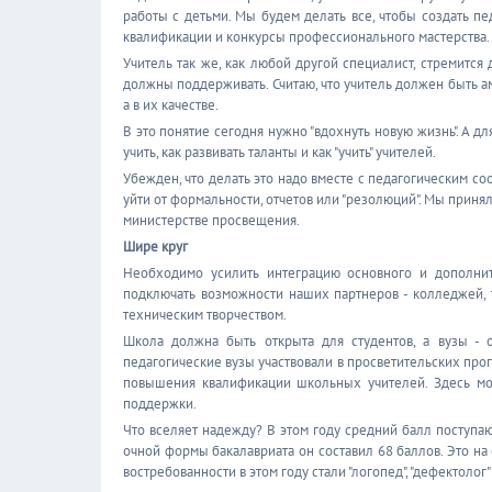
работы с детьми. Мы будем делать все, чтобы создать 
квалификации и конкурсы профессионального мастерства.
Учитель так же, как любой другой специалист, стремитс
должны поддерживать. Считаю, что учитель должен быть ам
а в их качестве.
В это понятие сегодня нужно "вдохнуть новую жизнь". А для
учить, как развивать таланты и как "учить" учителей.
Убежден, что делать это надо вместе с педагогическим со
уйти от формальности, отчетов или "резолюций". Мы прин
министерстве просвещения.
Шире круг
Необходимо усилить интеграцию основного и дополнит
подключать возможности наших партнеров - колледжей, 
техническим творчеством.
Школа должна быть открыта для студентов, а вузы - 
педагогические вузы участвовали в просветительских про
повышения квалификации школьных учителей. Здесь мо
поддержки.
Что вселяет надежду? В этом году средний балл поступа
очной формы бакалавриата он составил 68 баллов. Это н
востребованности в этом году стали "логопед", "дефектолог" 