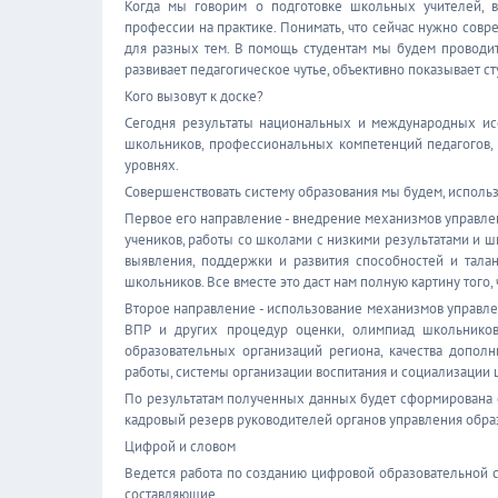
Когда мы говорим о подготовке школьных учителей, в
профессии на практике. Понимать, что сейчас нужно совр
для разных тем. В помощь студентам мы будем проводи
развивает педагогическое чутье, объективно показывает с
Кого вызовут к доске?
Сегодня результаты национальных и международных исс
школьников, профессиональных компетенций педагогов,
уровнях.
Совершенствовать систему образования мы будем, исполь
Первое его направление - внедрение механизмов управлен
учеников, работы со школами с низкими результатами и 
выявления, поддержки и развития способностей и тала
школьников. Все вместе это даст нам полную картину того, 
Второе направление - использование механизмов управлен
ВПР и других процедур оценки, олимпиад школьников
образовательных организаций региона, качества допол
работы, системы организации воспитания и социализации 
По результатам полученных данных будет сформирована е
кадровый резерв руководителей органов управления обра
Цифрой и словом
Ведется работа по созданию цифровой образовательной 
составляющие.