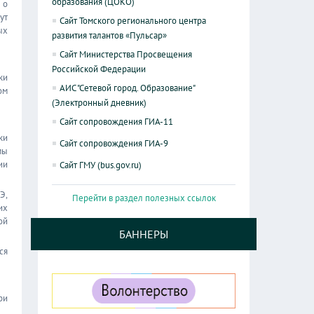
образования (ЦОКО)
 о
ут
Сайт Томского регионального центра
ых
развития талантов «Пульсар»
Сайт Министерства Просвещения
Российской Федерации
ки
АИС "Сетевой город. Образование"
ом
(Электронный дневник)
Сайт сопровождения ГИА-11
ки
Сайт сопровождения ГИА-9
мы
ии
Сайт ГМУ (bus.gov.ru)
Э,
Перейти в раздел полезных ссылок
их
ой
БАННЕРЫ
ся
ри