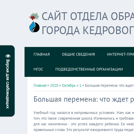
САЙТ ОТДЕЛА ОБ
ГОРОДА КЕДРОВО
ГЛАВНАЯ
ОБЩИЕ СВЕДЕНИЯ
ИНТЕРНЕТ-ПР
МГОС
ПОДВЕДОМСТВЕННЫЕ ОРГАНИЗАЦИИ
Главная
»
2020
»
Октябрь
»
1
» Большая перемена: что жде
Большая перемена: что ждет 
Учебный год начался в непривычных условиях. Нам, как 
том, что такое современная школа. Изменились и требова
для нас неизменна - это успех каждого ребенка. Ее нев
правильные слова. Это результат ежедневного труда педаг