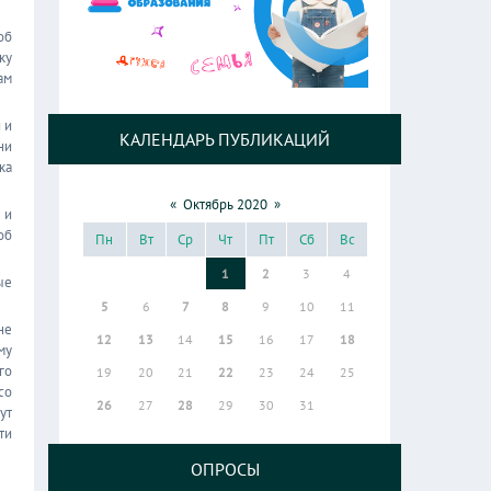
об
ку
ам
 и
КАЛЕНДАРЬ ПУБЛИКАЦИЙ
ни
ка
«
Октябрь 2020
»
 и
об
Пн
Вт
Ср
Чт
Пт
Сб
Вс
1
2
3
4
ые
5
6
7
8
9
10
11
не
12
13
14
15
16
17
18
му
го
19
20
21
22
23
24
25
со
26
27
28
29
30
31
ут
ти
ОПРОСЫ