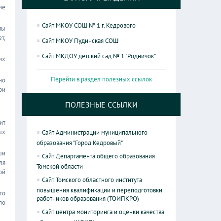
ие
Сайт МКОУ СОШ № 1 г. Кедрового
мы
т,
Сайт МКОУ Пудинская СОШ
Сайт МКДОУ детский сад № 1 "Родничок"
их
Перейти в раздел полезных ссылок
но
ри
ПОЛЕЗНЫЕ ССЫЛКИ
ит
ых
Сайт Администрации муниципального
образования "Город Кедровый"
ши
Сайт Департамента общего образования
ля
Томской области
ой
Сайт Томского областного института
повышения квалификации и переподготовки
то
работников образования (ТОИПКРО)
по
Сайт центра мониторинга и оценки качества