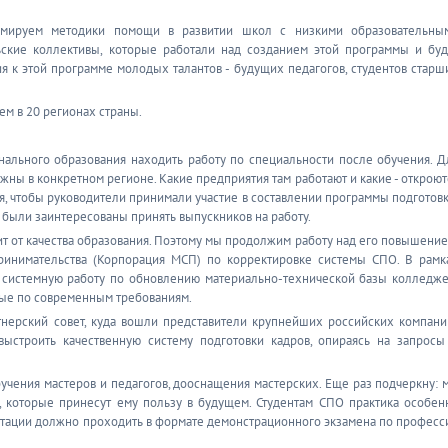
ормируем методики помощи в развитии школ с низкими образовательны
льские коллективы, которые работали над созданием этой программы и буд
 к этой программе молодых талантов - будущих педагогов, студентов старш
ем в 20 регионах страны.
льного образования находить работу по специальности после обучения. Д
ужны в конкретном регионе. Какие предприятия там работают и какие - откроют
ся, чтобы руководители принимали участие в составлении программы подготовк
, были заинтересованы принять выпускников на работу.
т от качества образования. Поэтому мы продолжим работу над его повышение
ринимательства (Корпорация МСП) по корректировке системы СПО. В рамк
системную работу по обновлению материально-технической базы колледже
ные по современным требованиям.
нерский совет, куда вошли представители крупнейших российских компани
 выстроить качественную систему подготовки кадров, опираясь на запросы
учения мастеров и педагогов, дооснащения мастерских. Еще раз подчеркну: 
, которые принесут ему пользу в будущем. Студентам СПО практика особен
стации должно проходить в формате демонстрационного экзамена по професс