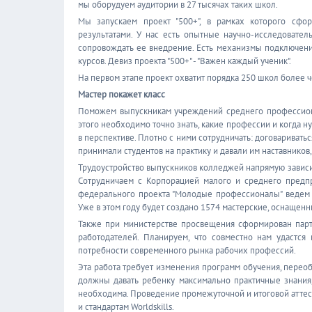
мы оборудуем аудитории в 27 тысячах таких школ.
Мы запускаем проект "500+", в рамках которого сф
результатами. У нас есть опытные научно-исследовате
сопровождать ее внедрение. Есть механизмы подключения
курсов. Девиз проекта "500+" - "Важен каждый ученик".
На первом этапе проект охватит порядка 250 школ более ч
Мастер покажет класс
Поможем выпускникам учреждений среднего профессиона
этого необходимо точно знать, какие профессии и когда н
в перспективе. Плотно с ними сотрудничать: договаривать
принимали студентов на практику и давали им наставников
Трудоустройство выпускников колледжей напрямую зависи
Сотрудничаем с Корпорацией малого и среднего предп
федерального проекта "Молодые профессионалы" ведем 
Уже в этом году будет создано 1574 мастерские, оснащен
Также при министерстве просвещения сформирован парт
работодателей. Планируем, что совместно нам удастся
потребности современного рынка рабочих профессий.
Эта работа требует изменения программ обучения, переоб
должны давать ребенку максимально практичные знания
необходима. Проведение промежуточной и итоговой атте
и стандартам Worldskills.