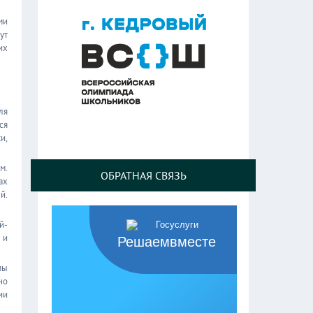
ми
ут
их
ля
ся
и,
м.
ОБРАТНАЯ СВЯЗЬ
ах
й.
й-
 и
Решаемвместе
мы
но
ии