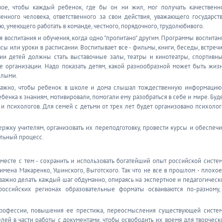
ное, чтобы каждый ребенок, где бы он ни жил, мог получать качественн
енного человека, ответственного за свои действия, уважающего государств
, умеющего работать в команде, честного, порядочного, трудолюбивого.
 воспитания и обучения, когда одно "пропитано" другим. Программы воспитан
ы или уроки в расписании. Воспитывает все - фильмы, книги, беседы, встречи
 детей должны стать выставочные залы, театры и кинотеатры, спортивны
е организации. Надо показать детям, какой разнообразной может быть жизн
слыми.
 Важно, чтобы ребенок в школе и дома слышал тождественную информацию
енка к знаниям, мотивировали, помогали ему разобраться в себе и мире. Буд
и психологов. Для семей с детьми от трех лет будет организовано психолог
ржку учителям, организовать их переподготовку, провести курсы и обеспечи
льный процесс.
есте с тем - сохранить и использовать богатейший опыт российской систе
имена Макаренко, Ушинского, Выготского. Так что не все в прошлом - плохое
 важно делать каждый шаг обдуманно, опираясь на экспертное и педагогическ
 российских регионах образовательные форматы осваиваются по-разному,
 профессии, повышения ее престижа, переосмысления существующей систе
лей в части работы с документами, чтобы освободить их время для творческ