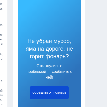
ше
вь
ых
ме
ах
Не убран мусор,
 и
яма на дороге, не
",
горит фонарь?
ты
Столкнулись с
проблемой — сообщите о
ней!
а.
ей
СООБЩИТЬ О ПРОБЛЕМЕ
ля
X-
о-