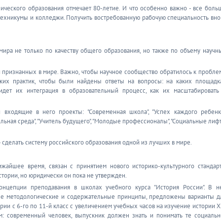
ического образования отмечает 80-летие. И что особенно важно - все боль
техникумы и колледжи. Получить востребованную рабочую специальность вно
мира не только по качеству общего образования, но также по объему научн
 и признанных в мире. Важно, чтобы научное сообщество обратилось к пробле
ских практик, чтобы были найдены ответы на вопросы: на каких площадк
идет их интеграция в образовательный процесс, как их масштабировать
входящие в него проекты: "Современная школа", "Успех каждого ребенка
льная среда", "Учитель будущего", "Молодые профессионалы", "Социальные лиф
- сделать систему российского образования одной из лучших в мире.
айшее время, связан с принятием нового историко-культурного стандарт
тории, но юридически он пока не утвержден.
нцепции преподавания в школах учебного курса "История России". В н
ые методологические и содержательные принципы, предложены варианты д
ии с 6-го по 11-й класс с увеличением учебных часов на изучение истории X
ым: современный человек, выпускник должен знать и понимать те социальн