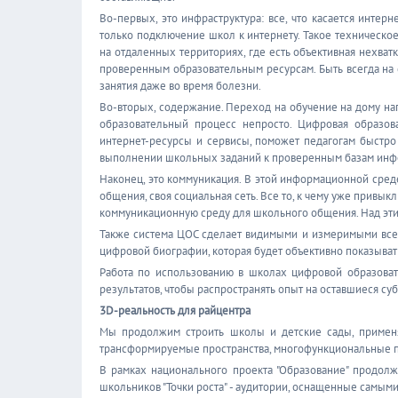
Во-первых, это инфраструктура: все, что касается интер
только подключение школ к интернету. Такое техническо
на отдаленных территориях, где есть объективная нехватк
проверенным образовательным ресурсам. Быть всегда на с
занятия даже во время болезни.
Во-вторых, содержание. Переход на обучение на дому нагл
образовательный процесс непросто. Цифровая образов
интернет-ресурсы и сервисы, поможет педагогам быстро
выполнении школьных заданий к проверенным базам инф
Наконец, это коммуникация. В этой информационной среде
общения, своя социальная сеть. Все то, к чему уже привык
коммуникационную среду для школьного общения. Над эти
Также система ЦОС сделает видимыми и измеримыми все 
цифровой биографии, которая будет объективно показывать
Работа по использованию в школах цифровой образоват
результатов, чтобы распространять опыт на оставшиеся суб
3D-реальность для райцентра
Мы продолжим строить школы и детские сады, примен
трансформируемые пространства, многофункциональные 
В рамках национального проекта "Образование" продолж
школьников "Точки роста" - аудитории, оснащенные самы