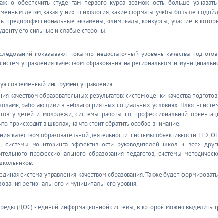
ажно обеспечить студентам первого курса возможность больше узнавать
еменным детям, какая у них психология, какие форматы учебы больше подойд
ть предпрофессиональные экзамены, олимпиады, конкурсы, участие в котор
туденту его сильные и слабые стороны.
ледований показывают пока что недостаточный уровень качества подготов
 систем управления качеством образования на региональном и муниципальн
зуя современный инструмент управления.
ия качеством образовательных результатов: систем оценки качества подготов
школами, работающими в неблагоприятных социальных условиях. Плюс - систе
нтов у детей и молодежи, системы работы по профессиональной ориентац
что происходит в школах, на что стоит обратить особое внимание.
ия качеством образовательной деятельности: системы объективности ЕГЭ, ОГ
, системы мониторинга эффективности руководителей школ и всех друг
нительного профессионального образования педагогов, системы методическ
школьников.
диная система управления качеством образования. Также будет формировать
зования регионального и муниципального уровня.
среды (ЦОС) - единой информационной системы, в которой можно выделить т