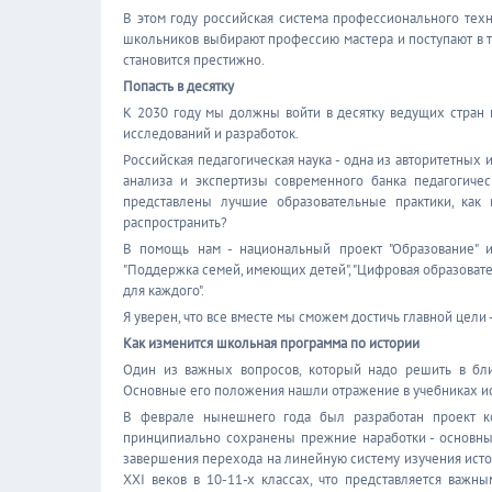
В этом году российская система профессионального техн
школьников выбирают профессию мастера и поступают в 
становится престижно.
Попасть в десятку
К 2030 году мы должны войти в десятку ведущих стран 
исследований и разработок.
Российская педагогическая наука - одна из авторитетных
анализа и экспертизы современного банка педагогиче
представлены лучшие образовательные практики, как 
распространить?
В помощь нам - национальный проект "Образование" и 
"Поддержка семей, имеющих детей", "Цифровая образовате
для каждого".
Я уверен, что все вместе мы сможем достичь главной цели 
Как изменится школьная программа по истории
Один из важных вопросов, который надо решить в ближ
Основные его положения нашли отражение в учебниках ис
В феврале нынешнего года был разработан проект ко
принципиально сохранены прежние наработки - основн
завершения перехода на линейную систему изучения истор
XXI веков в 10-11-х классах, что представляется важн