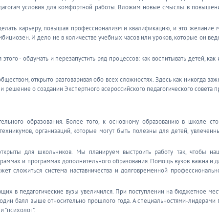
педагогам условия для комфортной работы. Вложим новые смыслы в повышен
я делать карьеру, повышая профессионализм и квалификацию, и это желание 
бициозен. И дело не в количестве учебных часов или уроков, которые он веде
 этого - обдумать и перезапустить ряд процессов: как воспитывать детей, как 
обществом, открыто разговаривая обо всех сложностях. Здесь как никогда важ
яли решение о создании Экспертного всероссийского педагогического совета п
ельного образования. Более того, к основному образованию в школе сто
техникумов, организаций, которые могут быть полезны для детей, увлеченн
открыты для школьников. Мы планируем выстроить работу так, чтобы на
граммах и программах дополнительного образования. Помощь вузов важна и д
жет сложиться система наставничества и долговременной профессиональн
ющих в педагогические вузы увеличился. При поступлении на бюджетное мес
а один балл выше относительно прошлого года. А специальностями-лидерами 
и "психолог".