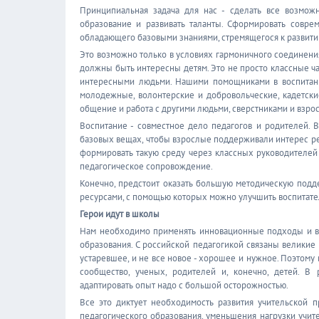
Принципиальная задача для нас - сделать все возмож
образование и развивать таланты. Сформировать соврем
обладающего базовыми знаниями, стремящегося к развитию
Это возможно только в условиях гармоничного соединения
должны быть интересны детям. Это не просто классные час
интересными людьми. Нашими помощниками в воспитании
молодежные, волонтерские и добровольческие, кадетски
общение и работа с другими людьми, сверстниками и взро
Воспитание - совместное дело педагогов и родителей.
базовых вещах, чтобы взрослые поддерживали интерес реб
формировать такую среду через классных руководителей 
педагогическое сопровождение.
Конечно, предстоит оказать большую методическую подде
ресурсами, с помощью которых можно улучшить воспитате
Герои идут в школы
Нам необходимо применять инновационные подходы и вм
образования. С российской педагогикой связаны великие 
устаревшее, и не все новое - хорошее и нужное. Поэтому
сообщество, ученых, родителей и, конечно, детей. В
адаптировать опыт надо с большой осторожностью.
Все это диктует необходимость развития учительской
педагогического образования, уменьшения нагрузки учите