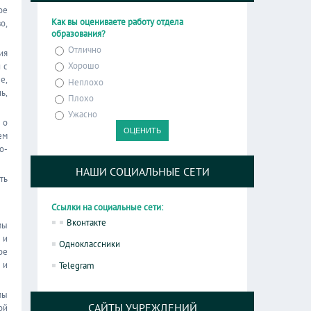
ое
Как вы оцениваете работу отдела
о,
образования?
Отлично
ия
Хорошо
 с
е,
Неплохо
ь,
Плохо
Ужасно
 о
ем
о-
НАШИ СОЦИАЛЬНЫЕ СЕТИ
ть
Ссылки на социальные сети:
Вконтакте
мы
 и
Одноклассники
ое
 и
Telegram
мы
САЙТЫ УЧРЕЖДЕНИЙ
ой