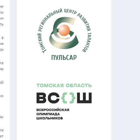
не
ли
ым
ть
 в
ия
ри
ля
ую
ой
из
ны
ля
ет