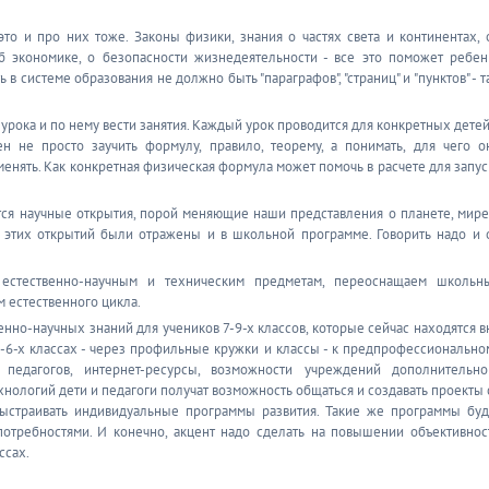
это и про них тоже. Законы физики, знания о частях света и континентах, 
об экономике, о безопасности жизнедеятельности - все это поможет ребен
в системе образования не должно быть "параграфов", "страниц" и "пунктов" - т
 урока и по нему вести занятия. Каждый урок проводится для конкретных детей
 не просто заучить формулу, правило, теорему, а понимать, для чего о
менять. Как конкретная физическая формула может помочь в расчете для запус
тся научные открытия, порой меняющие наши представления о планете, мире
 этих открытий были отражены и в школьной программе. Говорить надо и 
стественно-научным и техническим предметам, переоснащаем школьн
м естественного цикла.
енно-научных знаний для учеников 7-9-х классов, которые сейчас находятся в
3-6-х классах - через профильные кружки и классы - к предпрофессионально
педагогов, интернет-ресурсы, возможности учреждений дополнительно
нологий дети и педагоги получат возможность общаться и создавать проекты 
выстраивать индивидуальные программы развития. Такие же программы буд
потребностями. И конечно, акцент надо сделать на повышении объективнос
ссах.