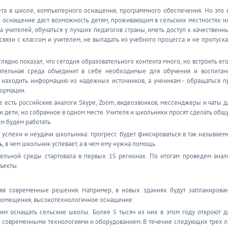
нета в школе, компьютерного оснащения, программного обеспечения. Но это 
е оснащение даст возможность детям, проживающим в сельских местностях и
а учителей, обучаться у лучших педагогов страны, иметь доступ к качественн
вязи с классом и учителем, не выпадать из учебного процесса и не пропуска
ядно показал, что сегодня образовательного контента много, но встроить его
ательная среда объединит в себе необходимые для обучения и воспитан
 находить информацию из надежных источников, а ученикам - обращаться п
ормации.
 есть российские аналоги Skype, Zoom, видеозвонков, мессенджеры и чаты д
ли дети, но собранное в одном месте. Учителя и школьники просят сделать общ
м будем работать.
успехи и неудачи школьника: прогресс будет фиксироваться в так называем
, в чем школьник успевает, а в чем ему нужна помощь.
ельной среды стартовала в первых 15 регионах. По итогам проведем анал
ъекты.
яя современные решения. Например, в новых зданиях будут запланирова
помещения, высокотехнологичное оснащение.
им оснащать сельские школы. Более 5 тысяч из них в этом году откроют д
ми современными технологиями и оборудованием. В течение следующих трех л