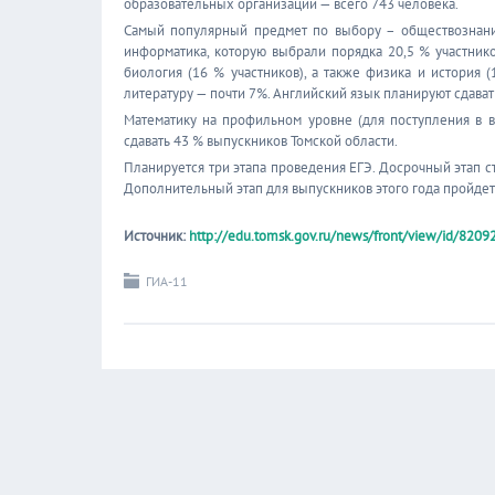
образовательных организаций — всего 743 человека.
Самый популярный предмет по выбору – обществознание
информатика, которую выбрали порядка 20,5 % участник
биология (16 % участников), а также физика и история 
литературу — почти 7%. Английский язык планируют сдавать
Математику на профильном уровне (для поступления в в
сдавать 43 % выпускников Томской области.
Планируется три этапа проведения ЕГЭ. Досрочный этап ст
Дополнительный этап для выпускников этого года пройдет 
Источник:
http://edu.tomsk.gov.ru/news/front/view/id/8209
ГИА-11