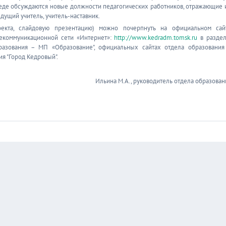
среде обсуждаются новые должности педагогических работников, отражающие 
дущий учитель, учитель-наставник.
екта, слайдовую презентацию) можно почерпнуть на официальном сай
екоммуникационной сети «Интернет»:
http://www.kedradm.tomsk.ru
в раздел
разования – МП «Образование", официальных сайтах отдела образования
я "Город Кедровый".
Ильина М.А., руководитель отдела образован