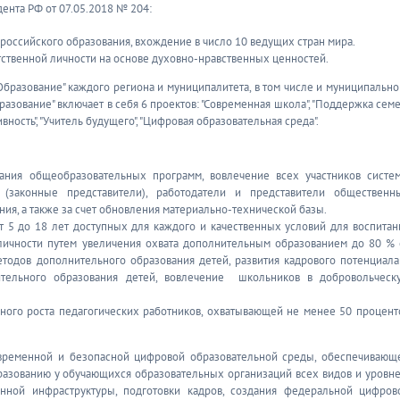
дента РФ от 07.05.2018 № 204:
оссийского образования, вхождение в число 10 ведущих стран мира.
тственной личности на основе духовно-нравственных ценностей.
бразование" каждого региона и муниципалитета, в том числе и муниципально
азование" включает в себя 6 проектов: "Современная школа", "Поддержка семе
вность", "Учитель будущего", "Цифровая образовательная среда".
ания общеобразовательных программ, вовлечение всех участников систе
и (законные представители), работодатели и представители общественн
ия, а также за счет обновления материально-технической базы.
т 5 до 18 лет доступных для каждого и качественных условий для воспитан
 личности путем увеличения охвата дополнительным образованием до 80 % 
тодов дополнительного образования детей, развития кадрового потенциала
тельного образования детей, вовлечение школьников в добровольческ
ого роста педагогических работников, охватывающей не менее 50 процент
овременной и безопасной цифровой образовательной среды, обеспечивающ
азованию у обучающихся образовательных организаций всех видов и уровне
нной инфраструктуры, подготовки кадров, создания федеральной цифров