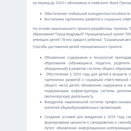
на период до 2024 г. обозначены в «майском» Указе Прези
Обеспечение глобальной конкурентноспособности р
Воспитание гармонично развитой и социально отве
На основе национального проекта разработаны проекты "О
образования "Город Кедровый". Муниципальный проект "Обр
имеющих детей", "Успех каждого ребенка", "Социальная акти
Способы достижения целей муниципального проекта:
Обновление содержания и технологий преподав
образования (обучающиеся, педагоги, родител
объединений) в развитие системы общего образован
Обеспечение к 2024 году для детей в возрасте о
гармонично развитой и социально ответственной
общего числа детей, обновления содержания и ме
модернизации инфраструктуры системы дополни
(волонтерскую) деятельность.
Внедрение национальной системы профессиональн
учителей общеобразовательных организаций.
Создание условий для внедрения к 2024 году с
формирование ценности к саморазвитию и самообр
путем обновления информационно-коммуникацио