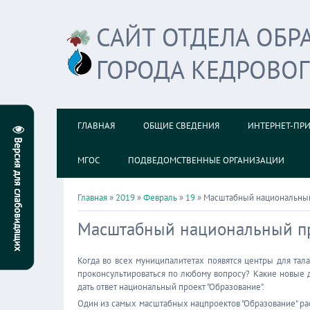
САЙТ ОТДЕЛА ОБ
ГОРОДА КЕДРОВО
ГЛАВНАЯ
ОБЩИЕ СВЕДЕНИЯ
ИНТЕРНЕТ-ПР
МГОС
ПОДВЕДОМСТВЕННЫЕ ОРГАНИЗАЦИИ
Главная
»
2019
»
Февраль
»
19
» Масштабный национальный
Масштабный национальный пр
Когда во всех муниципалитетах появятся центры для тала
проконсультироваться по любому вопросу? Какие новые 
дать ответ национальный проект "Образование".
Один из самых масштабных нацпроектов "Образование" рас