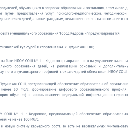
одителей, обучающихся в вопросах образования и воспитания, в том числе д
т путем предоставления услуг психолого-педагогической, методической
ставителям) детей, а также гражданам, желающим принять на воспитание в св
оекта муниципального образования "Город Кедровый" предусматривается:
 физической культурой и спортом в МАОУ Пудинская СОШ;
 на базе МБОУ СОШ № 1 г. Кедрового, направленного на улучшение качества
ельного образования детей, на реализацию основных и дополнительн
научного и гуманитарного профилей с охватом детей обеих школ: МБОУ СОШ
Пудинская СОШ, предполагающей обеспечение образовательной организац
 менее 50 Мб/c, формирование цифрового образовательного профиля
ктория обучения) с использованием федеральной информационно-сервисн
У СОШ № 1 г. Кедрового, предполагающей обеспечение образовательн
ния не менее 100 Мб/с.
и новую систему карьерного роста. То есть не вертикальную: учитель-заву