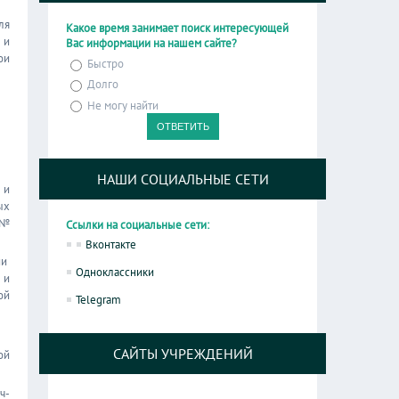
ля
Какое время занимает поиск интересующей
 и
Вас информации на нашем сайте?
ои
Быстро
Долго
Не могу найти
НАШИ СОЦИАЛЬНЫЕ СЕТИ
 и
ых
 №
Ссылки на социальные сети:
Вконтакте
ии
Одноклассники
 и
ой
Telegram
САЙТЫ УЧРЕЖДЕНИЙ
ой
ч-