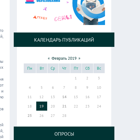
го
й,
КАЛЕНДАРЬ ПУБЛИКАЦИЙ
«
Февраль 2019
»
мы
ых
Пн
Вт
Ср
Чт
Пт
Сб
Вс
1
2
3
ия
от
4
5
6
7
8
9
10
 и
ую
11
12
13
14
15
16
17
18
19
20
21
22
23
24
ов
25
26
27
28
ей
й,
ОПРОСЫ
ой