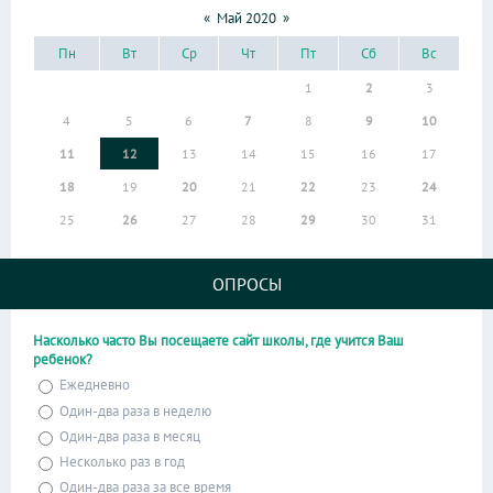
«
Май 2020
»
Пн
Вт
Ср
Чт
Пт
Сб
Вс
1
2
3
4
5
6
7
8
9
10
11
12
13
14
15
16
17
18
19
20
21
22
23
24
25
26
27
28
29
30
31
ОПРОСЫ
Насколько часто Вы посещаете сайт школы, где учится Ваш
ребенок?
Ежедневно
Один-два раза в неделю
Один-два раза в месяц
Несколько раз в год
Один-два раза за все время