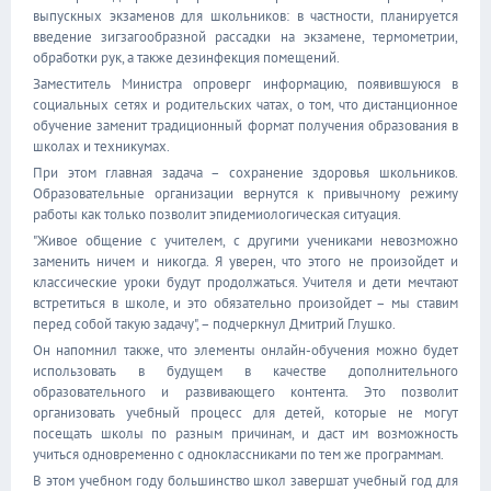
выпускных экзаменов для школьников: в частности, планируется
введение зигзагообразной рассадки на экзамене, термометрии,
обработки рук, а также дезинфекция помещений.
Заместитель Министра опроверг информацию, появившуюся в
социальных сетях и родительских чатах, о том, что дистанционное
обучение заменит традиционный формат получения образования в
школах и техникумах.
При этом главная задача – сохранение здоровья школьников.
Образовательные организации вернутся к привычному режиму
работы как только позволит эпидемиологическая ситуация.
"Живое общение с учителем, с другими учениками невозможно
заменить ничем и никогда. Я уверен, что этого не произойдет и
классические уроки будут продолжаться. Учителя и дети мечтают
встретиться в школе, и это обязательно произойдет – мы ставим
перед собой такую задачу", – подчеркнул Дмитрий Глушко.
Он напомнил также, что элементы онлайн-обучения можно будет
использовать в будущем в качестве дополнительного
образовательного и развивающего контента. Это позволит
организовать учебный процесс для детей, которые не могут
посещать школы по разным причинам, и даст им возможность
учиться одновременно с одноклассниками по тем же программам.
В этом учебном году большинство школ завершат учебный год для