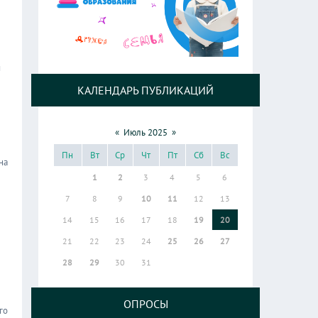
й
КАЛЕНДАРЬ ПУБЛИКАЦИЙ
«
Июль 2025
»
Пн
Вт
Ср
Чт
Пт
Сб
Вс
на
1
2
3
4
5
6
7
8
9
10
11
12
13
14
15
16
17
18
19
20
21
22
23
24
25
26
27
28
29
30
31
ОПРОСЫ
го