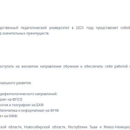
рственный педагогический университет в 2025 году представляет собо
д значительных преимуществ.
оступить на желаемое направление обучения и обеспечить себя работой 
нального развития.
 дефектологического направлений:
едия» на ФПСО
логия и география» на БХФ
«Математика и информатика» на ФМФ
е» на ИФФ.
кой области, Новосибирской области, Республики Тыва и Ямало-Ненецко