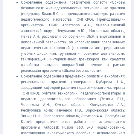
Обновление содержания предметной области «Основы
безопасности жизнедеятельности»: региональные практики
(модератор Бланк В.С., ст. преподаватель кафедры развития
педагогического мастерства ТОИПКРО). Преподаватели-
организаторы ОБЖ: Абсатаров А.А., Ямало-Ненецкий
автономный округ; Чепухалин А.Ю., Московская область;
Ленев А.Н. рассказали об обучении ОБЖ в виртуальной и
дополненной реальностях, об использовании современных
педагогических технологий (технологии интегрированных
учебных дисциплин, групповой и проектной деятельности,
геймификация), интерактивных тренажеров как средства
выработки навыков доврачебной помощи в рамках
реализации программы «Школа безопасности».
Обновление содержания предметной области «Технология»:
региональные практики (модератор Кубарева Н.А.,
заведующий кафедрой развития педагогического мастерства
ТОИПКРО). Учителя технологии, педагоги-организаторы и
педагоги дополнительного образования (Зизина Е.Н.,
Чернякова А.Н., Омская область; Юлмухаметов Л.А.,
Республика Коми; Панченко Н.В., Воронежская область;
Зимин М. Н., Ярославская область; Лятифов А.А., Республика
Крым) представили опыт работы по использованию
программы Autodesk Fusion 360, 3-D моделированию,
изготовлению дидактического пособия с использованием