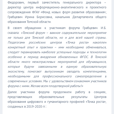
Федорович, первый заместитель генерального директора –
директор центра информационно-аналитического и проектного
сопровождения ФГАУ «Фонд новых форм развития образования»;
Грабцевич Ирина Борисовна, начальник Департамента общего
образования Томской области.
В своем обращении к участникам форума Грабцевич И.Б.
сказала:
«Томский форум – важное содержательное мероприятие
не только для Томской области, но и для всей нашей страны.
Педагогами российских центров «Точка роста» накоплен
конкретный опыт и практики – ими необходимо обмениваться,
следует тиражировать наиболее успешные подходы и технологии
особенно в период внедрения обновленных ФГОС. В Томской
области много межотраслевых мероприятий для обучающихся,
которые будучи завязанными в единую образовательную
экосистему, помогают выпускникам овладеть компетенциями,
необходимыми для профессионального самоопределения в
современных условиях. Мы с удовольствием ознакомим участников
форума с ними. Желаю всем плодотворной работы!»
Далее участники форума продолжили работу в секциях,
представляющих образовательные результаты Центров
образования цифрового и гуманитарного профилей «Точка роста»,
созданных в 2019-2020 гг.: