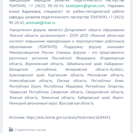
заведующий кафедрой развития педагогического мастерства
ТОИПКРО, +7 (3822) 90-20-54,
kzsttoipkro@gmail.com
, Маркевич
Алина Вадимовна, специалист по учебно-методической работе
кафедры развития педагогического мастерства ТОИПКРО, +7 (3822)
90-20-65,
alinmark@mail.ru
.
Учредителем форума является Департамент общего образования
Томской области, организатором - ОГБУ ДПО «Томский областной
институт повышения квалификации и переподготовки работников
образования» (ТОИПКРО). Поддержку форуму оказывает
Минпросвещение России. Спикеры форума – это представители
различных регионов Российской Федерации: Владимирская
область, Воронежская область, Забайкальский край, Кабардино-
Балкарская республика, Кемеровская область-Кузбасс,
Красноярский край, Курганская область, Московская область,
Новосибирская область, Омская область, Республика Коми,
Республика Крым, Республика Мордовия, Республика Татарстан,
Чувашская Республика, Самарская область, Свердловская область,
Томская область, Тюменская область, Хабаровский край, Ямало-
Ненецкий автономный округ, Ярославская область.
Источник: https://edu.tomsk.gov.ru/news/front/view/id/84451
Современная школа