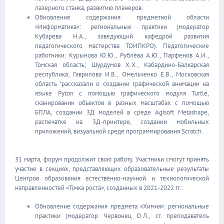
лазерного станка, развитию планеров.
Обновление содержания предметной области
«Информатика»: региональные практики (модератор
Кубарева Н.А., заведующий кафедрой развития
педагогического мастерства ТОИПКРО). Педагогические
работники: Курынова Ю.Ю., Рублёва А.Ю., Парфенов А.И.,
Томская область; Шурдумов Х.Х., Кабардино-Балкарская
республика; Гаврилова И.В., Омельченко Е.В., Московская
область "рассказали о создании графической анимации на
языке Pyton с помощью графического модуля Turtle,
сканировании объектов в разных масштабах с помощью
БПЛА, создании 3Д моделей в среде Agisoft Metashape,
распечатке на 3Д-принтере, создании мобильных
приложений, визуальной среде программирования Scratch.
31 марта, форум продолжит свою работу. Участники смогут принять
участие в секциях, представляющих образовательные результаты
Центров образования естественно-научной и технологической
направленностей «Точка роста», созданных в 2021-2022 гг.:
Обновление содержания предмета «Химия»: региональные
практики (модератор Червонец О.Л., ст. преподаватель