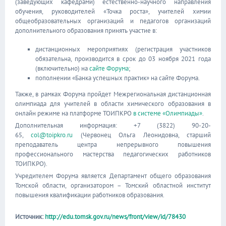
(заведующих кафедрами) естественно-научного направления
обучения, руководителей «Точка роста», учителей химии
общеобразовательных организаций и педагогов организаций
дополнительного образования принять участие в:
дистанционных мероприятиях (регистрация участников
обязательна, производится в срок до 03 ноября 2021 года
(включительно) на
сайте Форума
;
пополнении «Банка успешных практик» на сайте Форума.
Также, в рамках Форума пройдет Межрегиональная дистанционная
олимпиада для учителей в области химического образования в
онлайн режиме на платформе ТОИПКРО
в системе «Олимпиады»
.
Дополнительная информация: +7 (3822) 90-20-
65,
col@toipkro.ru
(Червонец Ольга Леонидовна, старший
преподаватель центра непрерывного повышения
профессионального мастерства педагогических работников
ТОИПКРО).
Учредителем Форума является Департамент общего образования
Томской области, организатором – Томский областной институт
повышения квалификации работников образования.
Источник:
http://edu.tomsk.gov.ru/news/front/view/id/78430