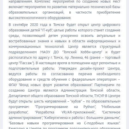
направлениям. Комплекс мероприятий по созданию новых мест
включает мероприятия по развитию материально-технической базы
образовательных организаций, в частности приобретение
высокотехнологичного оборудования.
В сентябре 2020 года в Томске будет открыт центр цифрового
образования детей "IT-куб", целью работы которого станет создание
среды, позволяющей детям ускоренно освоить актуальные и
востребованные знания и навыки в области информационных и
коммуникационных технологий. Центр является структурный
подразделением МАОУ ДО "Томский Хобби-центр" и будет
располагаться по адресу г. Томск, пр. Ленина, 46 (ранее – торговый
центр "Пассаж"). В настоящее время в помещении идут ремонтные и
подготовительные работы. Утвержден дизайн-проект Центра,
ведутся работы по согласованию перечня необходимого
оборудования и средств обучения с федеральным оператором –
ФГАУ "Фонд новых форм развития образования". Партнерами по
созданию Центра являются Администрация Томской области,
Департамент общего образования Томской области, ТУСУР. В Центре
будут открыты шесть направлений – "кубов" – по образовательным
программам: "Программирование на Python", "Мобильная
разработка", "Разработка VR/AR-приложений", "Системное
администрирование", "Кибергигиена и работа с большими данными",
"Базовые навыки программирования на С-подобных языках".
Ежегодно в Центре по программам дополнительного образования