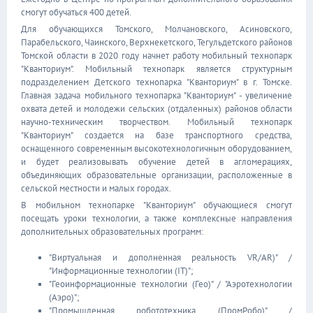
смогут обучаться 400 детей.
Для обучающихся Томского, Молчановского, Асиновского,
Парабельского, Чаинского, Верхнекетского, Тегульдетского районов
Томской области в 2020 году начнет работу мобильный технопарк
"Кванториум". Мобильный технопарк является структурным
подразделением Детского технопарка "Кванториум" в г. Томске.
Главная задача мобильного технопарка "Кванториум" - увеличение
охвата детей и молодежи сельских (отдаленных) районов области
научно-техническим творчеством. Мобильный технопарк
"Кванториум" создается на базе транспортного средства,
оснащенного современным высокотехнологичным оборудованием,
и будет реализовывать обучение детей в агломерациях,
объединяющих образовательные организации, расположенные в
сельской местности и малых городах.
В мобильном технопарке "Кванториум" обучающиеся смогут
посещать уроки технологии, а также комплексные направления
дополнительных образовательных программ:
"Виртуальная и дополненная реальность VR/AR)" /
"Информационные технологии (IT)";
"Геоинформационные технологии (Гео)" / "Аэротехнологии
(Аэро)";
"Промышленная робототехника (ПромРобо)" /