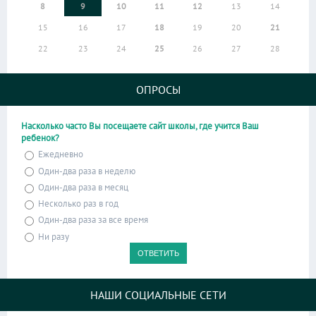
8
9
10
11
12
13
14
15
16
17
18
19
20
21
22
23
24
25
26
27
28
ОПРОСЫ
Насколько часто Вы посещаете сайт школы, где учится Ваш
ребенок?
Ежедневно
Один-два раза в неделю
Один-два раза в месяц
Несколько раз в год
Один-два раза за все время
Ни разу
НАШИ СОЦИАЛЬНЫЕ СЕТИ