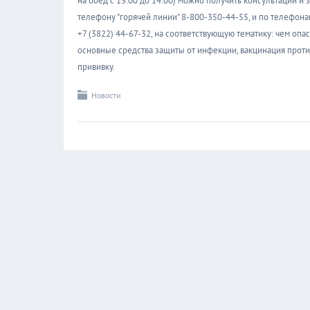
на обед с 13:00 до 14:00) можно получить консультации и
телефону "горячей линии" 8-800-350-44-55, и по телефонам
+7 (3822) 44-67-32, на соответствующую тематику: чем опа
основные средства защиты от инфекции, вакцинация проти
прививку.
Новости