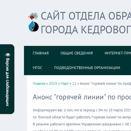
САЙТ ОТДЕЛА ОБ
ГОРОДА КЕДРОВО
ГЛАВНАЯ
ОБЩИЕ СВЕДЕНИЯ
ИНТЕРНЕТ-ПР
МГОС
ПОДВЕДОМСТВЕННЫЕ ОРГАНИЗАЦИИ
Главная
»
2019
»
Март
»
11
» Анонс "горячей линии" по про
Анонс "горячей линии" по пр
Информируем вас о том, что в период с 04 по 18 марта 20
по Томской области будет работать "горячая линия" по воп
В режиме рабочего времени Управления (ежедневно с 08:30 