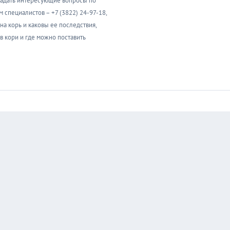
 задать интересующие вопросы по
 специалистов – +7 (3822) 24-97-18,
сна корь и каковы ее последствия,
в кори и где можно поставить