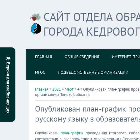
САЙТ ОТДЕЛА ОБ
ГОРОДА КЕДРОВО
ГЛАВНАЯ
ОБЩИЕ СВЕДЕНИЯ
ИНТЕРНЕТ-ПР
МГОС
ПОДВЕДОМСТВЕННЫЕ ОРГАНИЗАЦИИ
Главная
»
2021
»
Март
»
4
» Опубликован план-график пров
организациях Томской области
Опубликован план-график про
русскому языку в образовател
Опубликован
план-график
проведения итогового собес
соответствии с распоряжением, утвержденным Департам