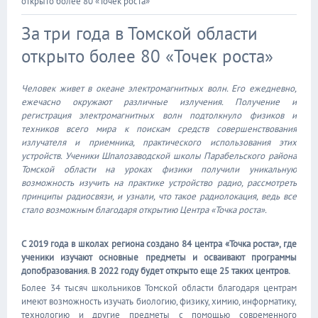
открыто более 80 «Точек роста»
За три года в Томской области
открыто более 80 «Точек роста»
Человек живет в океане электромагнитных волн. Его ежедневно,
ежечасно окружают различные излучения. Получение и
регистрация электромагнитных волн подтолкнуло физиков и
техников всего мира к поискам средств совершенствования
излучателя и приемника, практического использования этих
устройств. Ученики Шпалозаводской школы Парабельского района
Томской области на уроках физики получили уникальную
возможность изучить на практике устройство радио, рассмотреть
принципы радиосвязи, и узнали, что такое радиолокация, ведь все
стало возможным благодаря открытию Центра «Точка роста».
С 2019 года в школах региона создано 84 центра «Точка роста», где
ученики изучают основные предметы и осваивают программы
допобразования. В 2022 году будет открыто еще 25 таких центров.
Более 34 тысяч школьников Томской области благодаря центрам
имеют возможность изучать биологию, физику, химию, информатику,
технологию и другие предметы с помощью современного