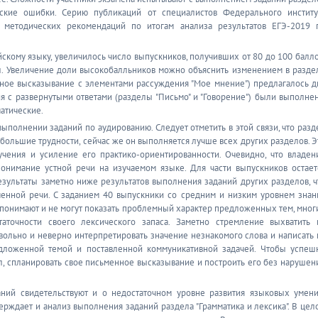
ческие ошибки. Серию публикаций от специалистов Федерального институ
методических рекомендаций по итогам анализа результатов ЕГЭ-2019 
йскому языку, увеличилось число выпускников, получивших от 80 до 100 балло
л. Увеличение доли высокобалльников можно объяснить изменением в разде
енное высказывание с элементами рассуждения "Мое мнение") предлагалось д
ия с развернутыми ответами (разделы "Письмо" и "Говорение") были выполне
матические.
полнении заданий по аудированию. Следует отметить в этой связи, что разд
ибольшие трудности, сейчас же он выполняется лучше всех других разделов. Э
чения и усиление его практико-ориентированности. Очевидно, что владен
понимание устной речи на изучаемом языке. Для части выпускников остает
зультаты заметно ниже результатов выполнения заданий других разделов, ч
менной речи. С заданием 40 выпускники со средним и низким уровнем знан
 понимают и не могут показать проблемный характер предложенных тем, мног
точности своего лексического запаса. Заметно стремление выхватить 
ольно и неверно интерпретировать значение незнакомого слова и написать 
дложенной темой и поставленной коммуникативной задачей. Чтобы успеш
л, спланировать свое письменное высказывание и построить его без нарушен
ний свидетельствуют и о недостаточном уровне развития языковых умени
ерждает и анализ выполнения заданий раздела "Грамматика и лексика". В цел