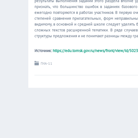
результаты выполнения заданий этого раздела вполне уд
признать, что большинство ошибок в заданиях базовог
ежегодно повторяются в работах участников. В первую о
степеней сравнения прилагательных, форм неправильных
видимому, в основной и средней школе следует уделять 
сложных текстов расширенной тематики. В ряде случаев
структуры предложения и не понимают разницы между гр
Источник:
https://edu.tomsk.gov.ru/news/front/view/id/502
ГИА-11