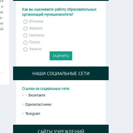
ся
 и
Как вы оцениваете работу образовательных
ие
организаций муниципалитета?
о-
Отлично
ее
Хорошо
ой
Неплохо
Плохо
Ужасно
НАШИ СОЦИАЛЬНЫЕ СЕТИ
Ссылки на социальные сети:
Вконтакте
Одноклассники
Telegram
САЙТЫ УЧРЕЖДЕНИЙ