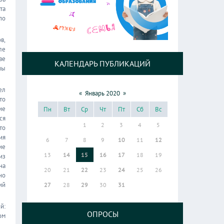
та
по
в,
ле
ве
КАЛЕНДАРЬ ПУБЛИКАЦИЙ
ны
ел
«
Январь 2020
»
то
ие
Пн
Вт
Ср
Чт
Пт
Сб
Вс
ся
1
2
3
4
5
то
ия
6
7
8
9
10
11
12
ие
13
14
15
16
17
18
19
из
на
20
21
22
23
24
25
26
но
ий
27
28
29
30
31
й:
ОПРОСЫ
ом