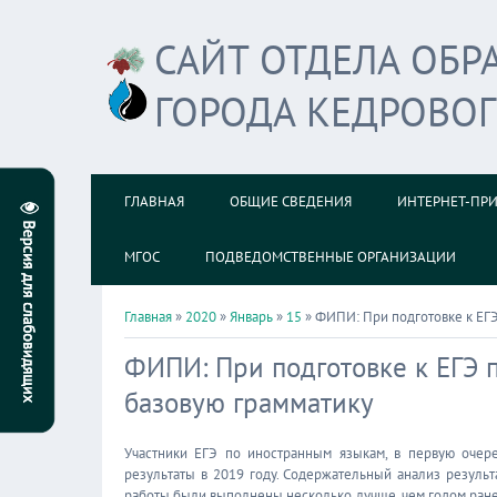
САЙТ ОТДЕЛА ОБ
ГОРОДА КЕДРОВО
ГЛАВНАЯ
ОБЩИЕ СВЕДЕНИЯ
ИНТЕРНЕТ-ПР
МГОС
ПОДВЕДОМСТВЕННЫЕ ОРГАНИЗАЦИИ
Главная
»
2020
»
Январь
»
15
» ФИПИ: При подготовке к ЕГЭ
ФИПИ: При подготовке к ЕГЭ 
базовую грамматику
Участники ЕГЭ по иностранным языкам, в первую очере
результаты в 2019 году. Содержательный анализ результ
работы были выполнены несколько лучше, чем годом ране