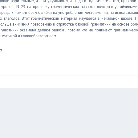
овлетворительные, и они улучшаются из года в год. Вместе с тем, приходит
о уровня 19-25 на проверку грамматических навыков являются устойчивыми
чередь, к ним отнесем ошибки на употребление местоимений, на использован
 глаголов. Этот грамматический материал изучается в начальной школе. П
больше внимания повторению и отработке базовой грамматики на основе бол
 участники экзамена делают ошибки, потому что не понимают грамматическ
амматикой и словообразованием.
37