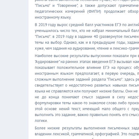
"Письмо" и "Говорение", а также допускают граммати
педагогических измерений (ФИПИ) продолжает обзор 
иностранному языку.
В 2019 году вырос средний балл участников ЕГЭ по англи
уменьшилось число тех, кто не набрал минимальный бал
"Письмо": в 2019 году в задании 40 (развернутое письм
темы на выбор. Однако, как и в предыдущие годы, задан
хуже, чем задания на аудирование, чтение и лексико-грам
Наиболее высокие результаты выпускники показали при вы
"Аудирование" на ранних этапах введения ЕГЭ вызывал на
показывает положительное влияние ЕГЭ на процесс обу
иностранным языком предполагает, в первую очередь, 
сложным выполнение заданий раздела "Письмо": здесь ре
свидетельствует о недостаточно развитых навыках пись
языка не справляются или получают низкие баллы. Они не
не до конца понимают смысл задания в силу недоста
формулировки темы какое-то знакомое слово либо произв
этой основе некий текст, имеющий мало общего с пре
выполнить это задание, важно правильно понять его смыс
логики.
Более низкие результаты выполнения письменных зада
владении лексикой, грамматикой, орфографией. Это подтв