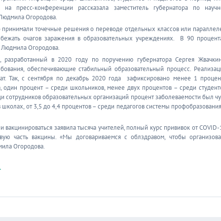
 на пресс-конференции рассказала заместитель губернатора по научн
Людмила Огородова.
о принимали точечные решения о переводе отдельных классов или параллел
бежать очагов заражения в образовательных учреждениях. В 90 процент
а Людмила Огородова.
, разработанный в 2020 году по поручению губернатора Сергея Жвачкин
ебования, обеспечивающие стабильный образовательный процесс. Реализац
тат. Так, с сентября по декабрь 2020 года зафиксировано менее 1 процен
, один процент – среди школьников, менее двух процентов – среди студент
и сотрудников образовательных организаций процент заболеваемости был чу
в школах, от 3,5 до 4,4 процентов – среди педагогов системы профобразования
ии вакцинироваться заявила тысяча учителей, полный курс прививок от COVID-
вую часть вакцины. «Мы договариваемся с облздравом, чтобы организова
мила Огородова.
1