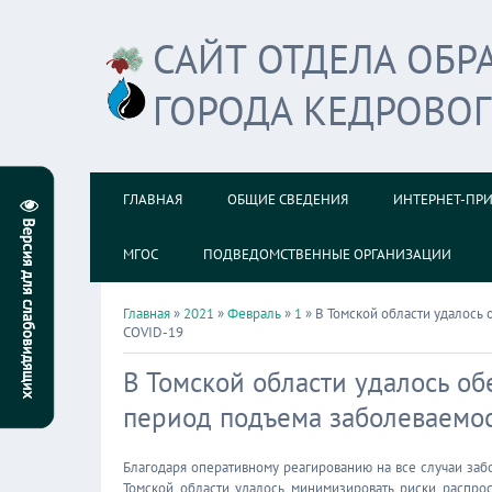
САЙТ ОТДЕЛА ОБ
ГОРОДА КЕДРОВО
ГЛАВНАЯ
ОБЩИЕ СВЕДЕНИЯ
ИНТЕРНЕТ-ПР
МГОС
ПОДВЕДОМСТВЕННЫЕ ОРГАНИЗАЦИИ
Главная
»
2021
»
Февраль
»
1
» В Томской области удалось
COVID-19
В Томской области удалось о
период подъема заболеваемо
Благодаря оперативному реагированию на все случаи заб
Томской области удалось минимизировать риски распро