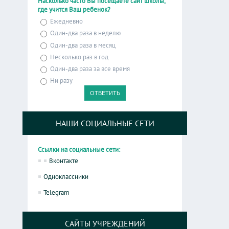
Насколько часто Вы посещаете сайт школы,
где учится Ваш ребенок?
Ежедневно
Один-два раза в неделю
Один-два раза в месяц
Несколько раз в год
Один-два раза за все время
Ни разу
НАШИ СОЦИАЛЬНЫЕ СЕТИ
Ссылки на социальные сети:
Вконтакте
Одноклассники
Telegram
САЙТЫ УЧРЕЖДЕНИЙ