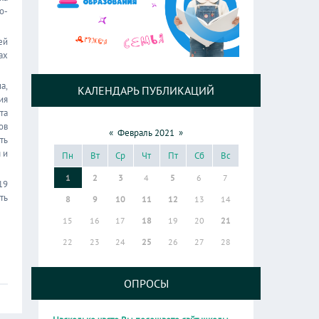
о-
ей
ах
а,
КАЛЕНДАРЬ ПУБЛИКАЦИЙ
ия
та
ов
«
Февраль 2021
»
ть
 и
Пн
Вт
Ср
Чт
Пт
Сб
Вс
1
2
3
4
5
6
7
19
ть
8
9
10
11
12
13
14
15
16
17
18
19
20
21
22
23
24
25
26
27
28
ОПРОСЫ