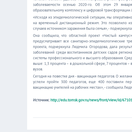
заболеваемости осенью 2020-го. Об этом 29 января
образовательному комплексу и цифровой трансформации 
«Исходя из эпидемиологической ситуации, мы оперативн
на временный дистанционный режим. Это позволило из
случаев источником заражения была семья», - подчеркнул
Она сообщила, что областной проект «Чистый кампус»
предусматривает все санитарно-эпидемиологические тр
проекта, подчеркнула Людмила Огородова, дала резуль
заболеваний среди воспитанников детских садов региона
системы профессионального и высшего образования. Сред
выше: 1,3 процента – в дошкольной сфере, 7 процентов – 
вузов.
Сегодня на повестке дня - вакцинация педагогов. О желан
успели пройти 300 педагогов, еще 400 поставили пер
вакцинацию учителей на рабочих местах», - сообщила Люд
Источник:
http://edu.tomsk.gov.ru/news/front/view/id/6710